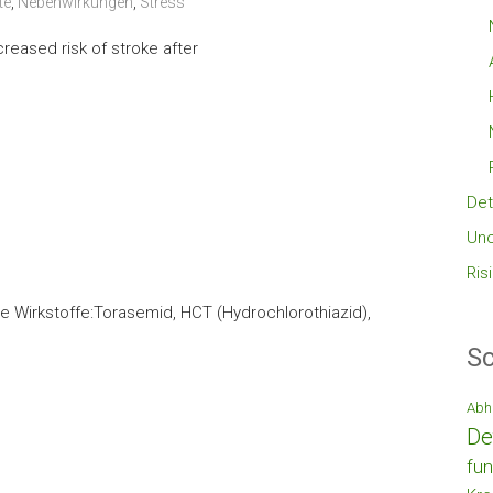
te
,
Nebenwirkungen
,
Stress
reased risk of stroke after
Det
Unc
Ris
ge Wirkstoffe:Torasemid, HCT (Hydrochlorothiazid),
Sc
Abh
De
fun