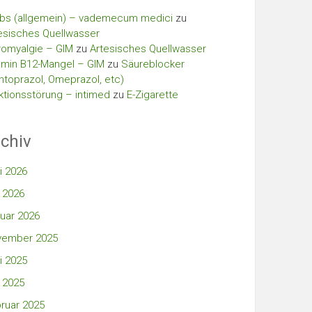
bs (allgemein) – vademecum medici
zu
esisches Quellwasser
romyalgie – GIM
zu
Artesisches Quellwasser
amin B12-Mangel – GIM
zu
Säureblocker
ntoprazol, Omeprazol, etc)
ktionsstörung – intimed
zu
E-Zigarette
chiv
i 2026
 2026
uar 2026
vember 2025
i 2025
 2025
ruar 2025