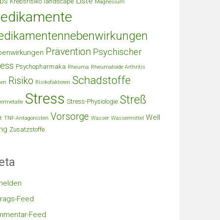
Liste
bs
Krebsrisiko
landscape
Magnesium
edikamente
edikamentennebenwirkungen
Prävention
Psychischer
benwirkungen
ress
Psychopharmaka
Rheuma
Rheumatoide Arthritis
Schadstoffe
Risiko
ken
Risikofaktoren
Stress
Streß
Stress-Physiologie
ermetalle
Vorsorge
Well
t
TNF-Antagonisten
Wasser
Wassermittel
ng
Zusatzstoffe
eta
melden
trags-Feed
mmentar-Feed