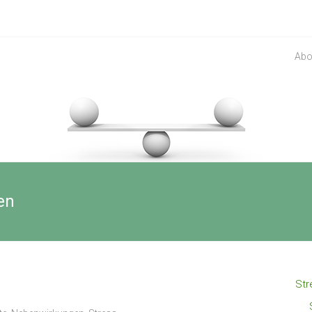
Abo
en
Str