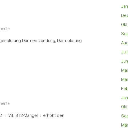
Jan
De
Okt
mente
Se
enblutung Darmentzündung, Darmblutung
Aug
Jul
Jun
Mai
Mär
Feb
Jan
mente
Okt
2 → Vit. B12-Mangel→ erhöht den
Se
Mär