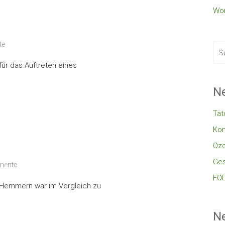
Wor
te
für das Auftreten eines
Ne
Tät
Kon
Oz
Ges
mente
FOD
E-Hemmern war im Vergleich zu
N