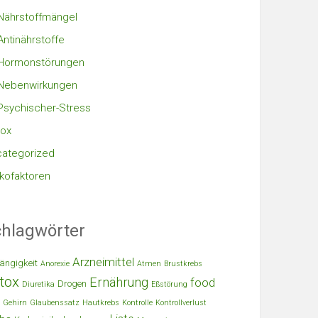
Nährstoffmängel
Antinährstoffe
Hormonstörungen
Nebenwirkungen
Psychischer-Stress
ox
ategorized
ikofaktoren
hlagwörter
Arzneimittel
ängigkeit
Anorexie
Atmen
Brustkrebs
tox
Ernährung
food
Drogen
Diuretika
Eßstörung
Gehirn
Glaubenssatz
Hautkrebs
Kontrolle
Kontrollverlust