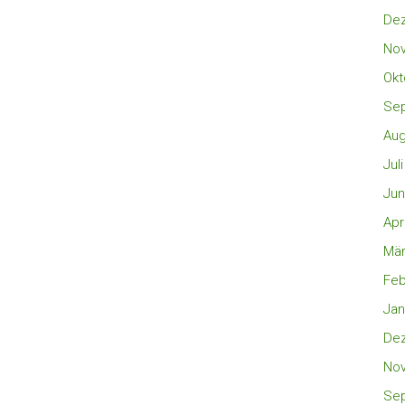
De
No
Okt
Se
Aug
Jul
Jun
Apr
Mär
Feb
Jan
De
No
Se