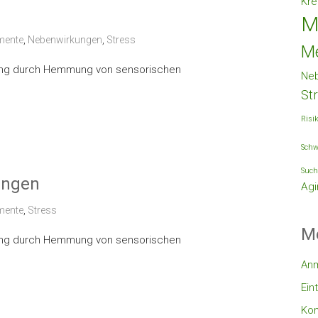
Kre
M
mente
,
Nebenwirkungen
,
Stress
M
dung durch Hemmung von sensorischen
Ne
St
Risi
Schw
Such
ungen
Agi
mente
,
Stress
M
dung durch Hemmung von sensorischen
An
Ein
Ko