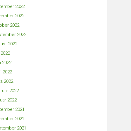
zember 2022
vember 2022
ober 2022
ptember 2022
ust 2022
i 2022
i 2022
il 2022
z 2022
ruar 2022
uar 2022
zember 2021
vember 2021
ptember 2021