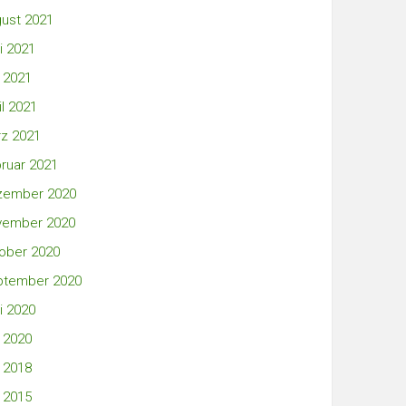
ust 2021
i 2021
 2021
il 2021
z 2021
ruar 2021
zember 2020
vember 2020
ober 2020
ptember 2020
i 2020
 2020
 2018
 2015