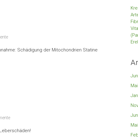
Kre
Art
Fib
Vit
(Pa
ente
Ere
nahme: Schädigung der Mitochondrien Statine
Ar
Jun
Mai
Jan
No
Jun
mente
Mai
 Leberschäden!
Feb