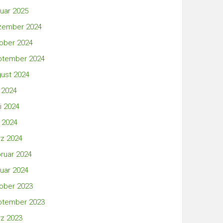
uar 2025
zember 2024
ober 2024
ptember 2024
ust 2024
i 2024
i 2024
 2024
z 2024
ruar 2024
uar 2024
ober 2023
ptember 2023
z 2023