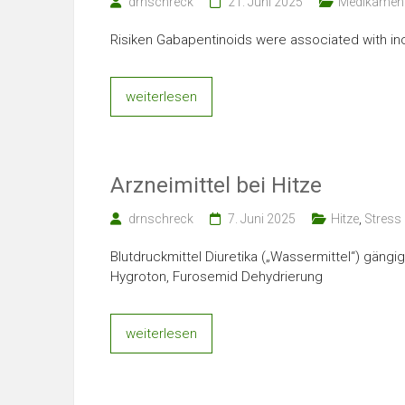
drnschreck
21. Juni 2025
Medikamen
Risiken Gabapentinoids were associated with inc
weiterlesen
Arzneimittel bei Hitze
drnschreck
7. Juni 2025
Hitze
,
Stress
Blutdruckmittel Diuretika („Wassermittel“) gängi
Hygroton, Furosemid Dehydrierung
weiterlesen