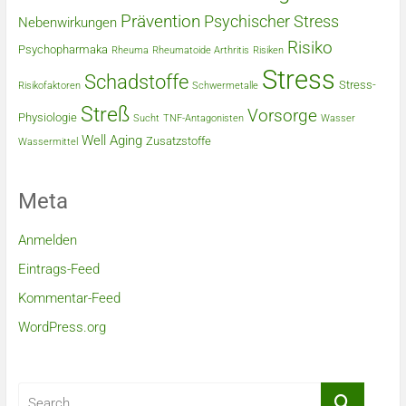
Prävention
Psychischer Stress
Nebenwirkungen
Risiko
Psychopharmaka
Rheuma
Rheumatoide Arthritis
Risiken
Stress
Schadstoffe
Stress-
Risikofaktoren
Schwermetalle
Streß
Vorsorge
Physiologie
Sucht
TNF-Antagonisten
Wasser
Well Aging
Zusatzstoffe
Wassermittel
Meta
Anmelden
Eintrags-Feed
Kommentar-Feed
WordPress.org