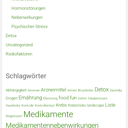
Hormonstörungen
Nebenwirkungen
Psychischer-Stress
Detox
Uncategorized
Risikofaktoren
Schlagwörter
Detox
Arzneimittel
Abhängigkeit
Anorexie
Atmen
Brustkrebs
Diuretika
Ernährung
food
fun
Drogen
Eßstörung
Gehirn
Glaubenssatz
Liste
Krebs
Krebsrisiko
landscape
Hautkrebs
Kontrolle
Kontrollverlust
Medikamente
Magnesium
Medikamentennebenwirkungen