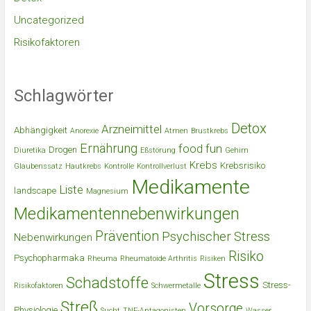
Uncategorized
Risikofaktoren
Schlagwörter
Detox
Arzneimittel
Abhängigkeit
Anorexie
Atmen
Brustkrebs
Ernährung
food
fun
Drogen
Diuretika
Eßstörung
Gehirn
Krebs
Krebsrisiko
Glaubenssatz
Hautkrebs
Kontrolle
Kontrollverlust
Medikamente
Liste
landscape
Magnesium
Medikamentennebenwirkungen
Prävention
Psychischer Stress
Nebenwirkungen
Risiko
Psychopharmaka
Rheuma
Rheumatoide Arthritis
Risiken
Stress
Schadstoffe
Stress-
Risikofaktoren
Schwermetalle
Streß
Vorsorge
Physiologie
Sucht
TNF-Antagonisten
Wasser