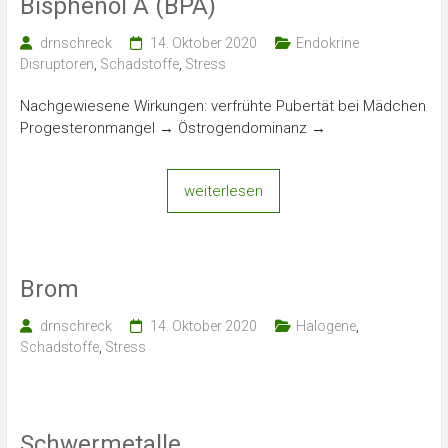
Bisphenol A (BPA)
drnschreck
14. Oktober 2020
Endokrine
Disruptoren
,
Schadstoffe
,
Stress
Nachgewiesene Wirkungen: verfrühte Pubertät bei Mädchen
Progesteronmangel → Östrogendominanz →
weiterlesen
Brom
drnschreck
14. Oktober 2020
Halogene
,
Schadstoffe
,
Stress
Schwermetalle