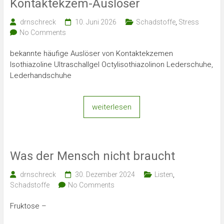
Kontaktekzem-Auslöser
drnschreck
10. Juni 2026
Schadstoffe
,
Stress
No Comments
bekannte häufige Auslöser von Kontaktekzemen
Isothiazoline Ultraschallgel Octylisothiazolinon Lederschuhe,
Lederhandschuhe
weiterlesen
Was der Mensch nicht braucht
drnschreck
30. Dezember 2024
Listen
,
Schadstoffe
No Comments
Fruktose –