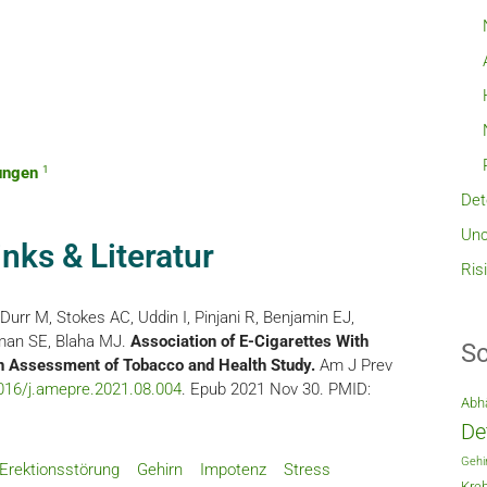
1
ungen
Det
Unc
inks & Literatur
Ris
urr M, Stokes AC, Uddin I, Pinjani R, Benjamin EJ,
rman SE, Blaha MJ.
Association of E-Cigarettes With
Sc
on Assessment of Tobacco and Health Study.
Am J Prev
016/j.amepre.2021.08.004
. Epub 2021 Nov 30. PMID:
Abh
De
Gehi
Erektionsstörung
Gehirn
Impotenz
Stress
Kreb