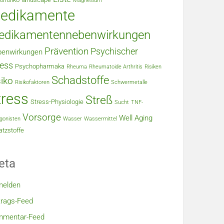
Magnesium
edikamente
edikamentennebenwirkungen
Prävention
Psychischer
enwirkungen
ress
Psychopharmaka
Rheuma
Rheumatoide Arthritis
Risiken
Schadstoffe
siko
Risikofaktoren
Schwermetalle
tress
Streß
Stress-Physiologie
Sucht
TNF-
Vorsorge
Well Aging
gonisten
Wasser
Wassermittel
tzstoffe
eta
melden
trags-Feed
mmentar-Feed