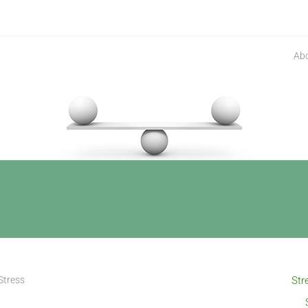
Ab
Stress
Str