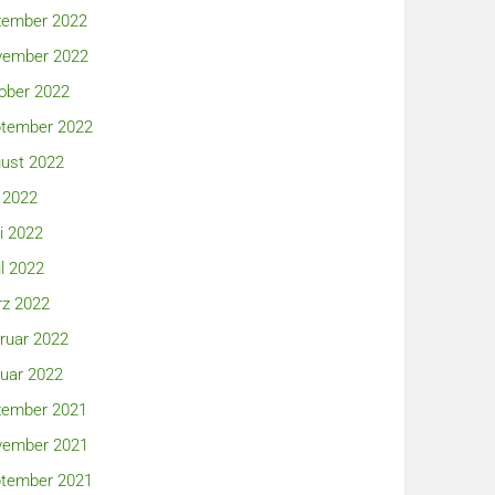
ember 2022
ember 2022
ober 2022
tember 2022
ust 2022
i 2022
i 2022
il 2022
z 2022
ruar 2022
uar 2022
ember 2021
ember 2021
tember 2021