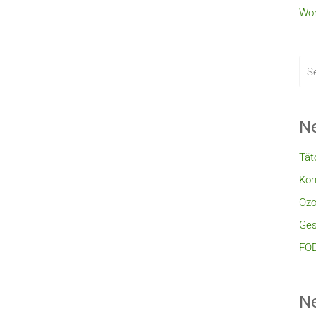
Wor
Ne
Tät
Kon
Ozo
Ges
FOD
N