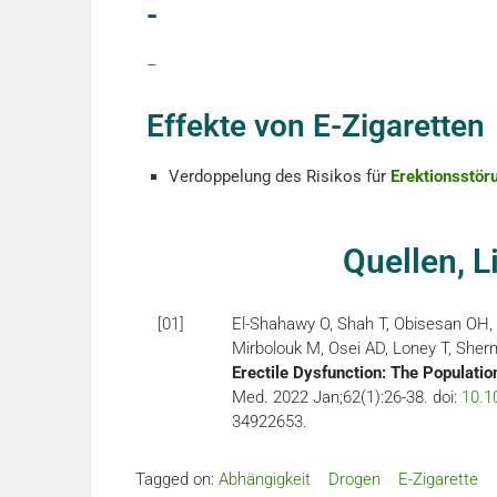
-
–
Effekte von E-Zigaretten
Verdoppelung des Risikos für
Erektionsstör
Quellen, L
[01]
El-Shahawy O, Shah T, Obisesan OH, D
Mirbolouk M, Osei AD, Loney T, She
Erectile Dysfunction: The Populati
Med. 2022 Jan;62(1):26-38. doi:
10.1
34922653.
Tagged on:
Abhängigkeit
Drogen
E-Zigarette