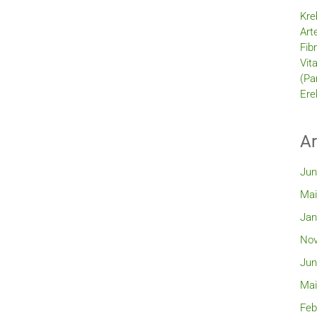
Kre
Art
Fib
Vit
(Pa
Ere
Ar
Jun
Mai
Jan
Nov
Jun
Mai
Feb