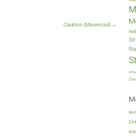
M
M
Cladribin (Mavenclad)
→
Neb
St
Ri
S
Anta
Zusa
M
An
Ein
Ko