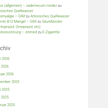
bs (allgemein) – vademecum medici
zu
esisches Quellwasser
romyalgie – GIM
zu
Artesisches Quellwasser
amin B12-Mangel – GIM
zu
Säureblocker
ntoprazol, Omeprazol, etc)
ktionsstörung – intimed
zu
E-Zigarette
chiv
i 2026
 2026
uar 2026
ember 2025
i 2025
 2025
ruar 2025