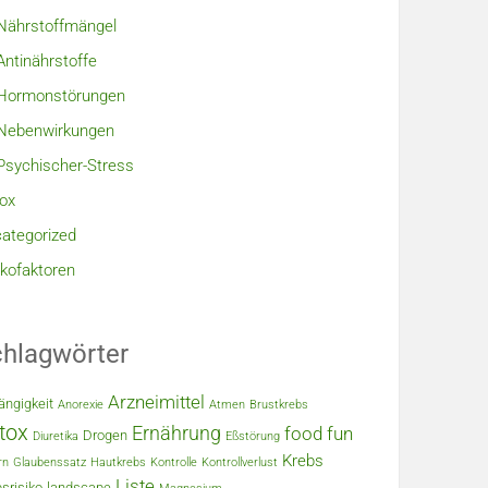
Nährstoffmängel
Antinährstoffe
Hormonstörungen
Nebenwirkungen
Psychischer-Stress
ox
ategorized
ikofaktoren
hlagwörter
Arzneimittel
ängigkeit
Anorexie
Atmen
Brustkrebs
tox
Ernährung
food
fun
Drogen
Diuretika
Eßstörung
Krebs
rn
Glaubenssatz
Hautkrebs
Kontrolle
Kontrollverlust
Liste
srisiko
landscape