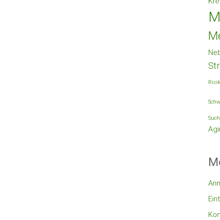
Kre
M
M
Ne
St
Risi
Schw
Such
Agi
M
An
Ein
Ko