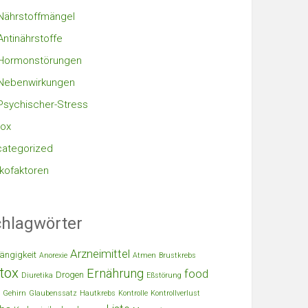
Nährstoffmängel
Antinährstoffe
Hormonstörungen
Nebenwirkungen
Psychischer-Stress
ox
ategorized
ikofaktoren
hlagwörter
Arzneimittel
ängigkeit
Anorexie
Atmen
Brustkrebs
tox
Ernährung
food
Drogen
Diuretika
Eßstörung
Gehirn
Glaubenssatz
Hautkrebs
Kontrolle
Kontrollverlust