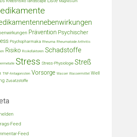
Liste
bs
Krebsrisiko
landscape
Magnesium
edikamente
edikamentennebenwirkungen
Prävention
Psychischer
benwirkungen
ress
Psychopharmaka
Rheuma
Rheumatoide Arthritis
Schadstoffe
Risiko
ken
Risikofaktoren
Stress
Streß
Stress-Physiologie
ermetalle
Vorsorge
Well
t
TNF-Antagonisten
Wasser
Wassermittel
ng
Zusatzstoffe
eta
melden
trags-Feed
mmentar-Feed