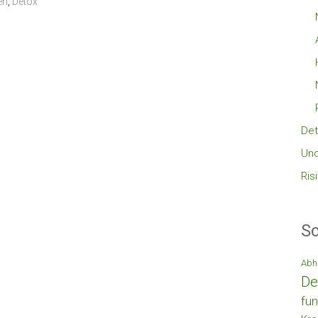
en
,
Detox
Det
Unc
Ris
Sc
Abh
De
fun