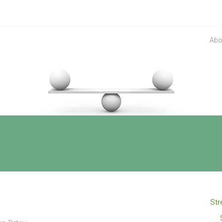
Abo
Str