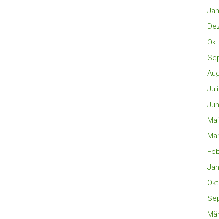
Jan
De
Okt
Se
Aug
Jul
Jun
Mai
Mär
Feb
Jan
Okt
Se
Mär