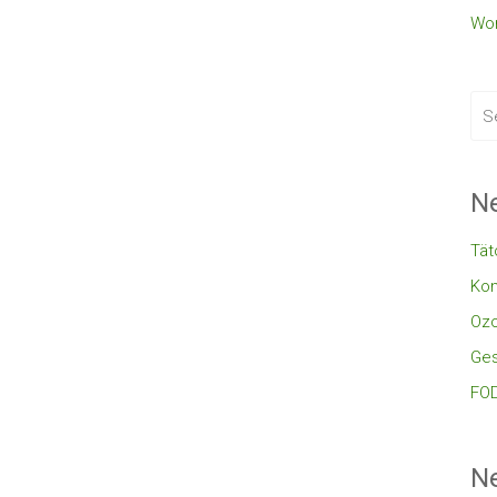
Wor
Ne
Tät
Kon
Oz
Ges
FOD
N