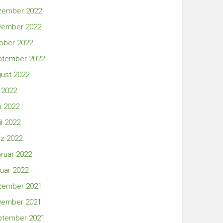
zember 2022
vember 2022
ober 2022
ptember 2022
ust 2022
i 2022
i 2022
il 2022
z 2022
ruar 2022
uar 2022
zember 2021
vember 2021
ptember 2021