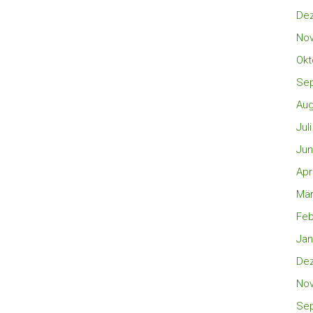
De
No
Okt
Se
Aug
Jul
Jun
Apr
Mär
Feb
Jan
De
No
Se