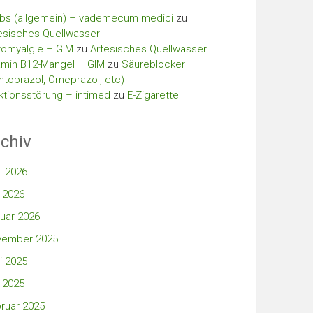
bs (allgemein) – vademecum medici
zu
esisches Quellwasser
romyalgie – GIM
zu
Artesisches Quellwasser
amin B12-Mangel – GIM
zu
Säureblocker
ntoprazol, Omeprazol, etc)
ktionsstörung – intimed
zu
E-Zigarette
chiv
i 2026
 2026
uar 2026
vember 2025
i 2025
 2025
ruar 2025