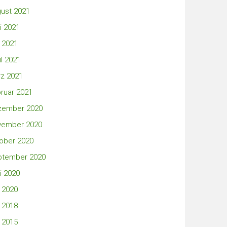
ust 2021
i 2021
 2021
il 2021
z 2021
ruar 2021
zember 2020
vember 2020
ober 2020
ptember 2020
i 2020
 2020
 2018
 2015