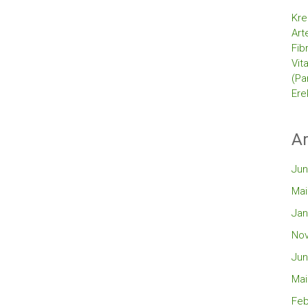
Kre
Art
Fib
Vit
(Pa
Ere
Ar
Jun
Mai
Jan
No
Jun
Mai
Feb