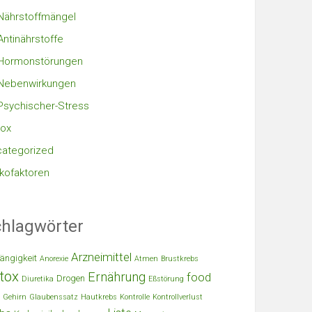
Nährstoffmängel
Antinährstoffe
Hormonstörungen
Nebenwirkungen
Psychischer-Stress
ox
ategorized
ikofaktoren
hlagwörter
Arzneimittel
ängigkeit
Anorexie
Atmen
Brustkrebs
tox
Ernährung
food
Drogen
Diuretika
Eßstörung
Gehirn
Glaubenssatz
Hautkrebs
Kontrolle
Kontrollverlust