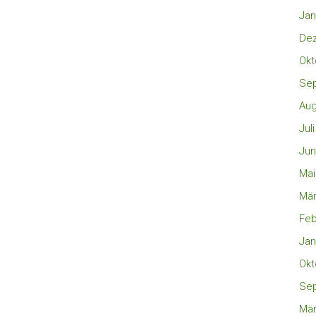
Jan
De
Okt
Se
Aug
Jul
Jun
Mai
Mär
Feb
Jan
Okt
Se
Mär