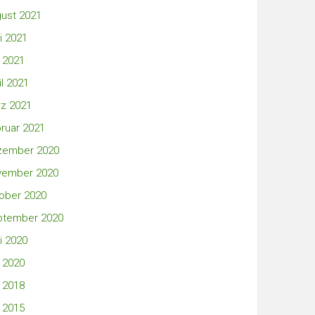
ust 2021
i 2021
 2021
il 2021
z 2021
ruar 2021
zember 2020
vember 2020
ober 2020
ptember 2020
i 2020
 2020
 2018
 2015