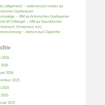
bs (allgemein) – vademecum medici
zu
esisches Quellwasser
romyalgie – GIM
zu
Artesisches Quellwasser
amin B12-Mangel – GIM
zu
Säureblocker
ntoprazol, Omeprazol, etc)
ktionsstörung – intimed
zu
E-Zigarette
chiv
i 2026
 2026
uar 2026
vember 2025
i 2025
 2025
ruar 2025