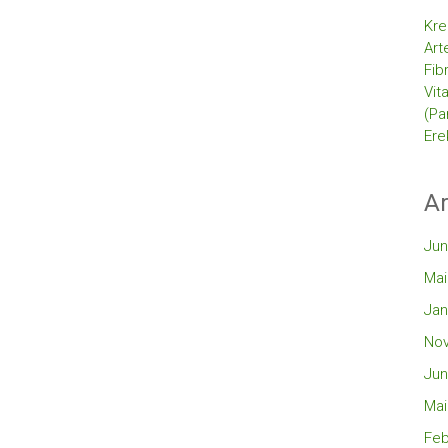
Kre
Art
Fib
Vit
(Pa
Ere
Ar
Jun
Mai
Jan
No
Jun
Mai
Feb