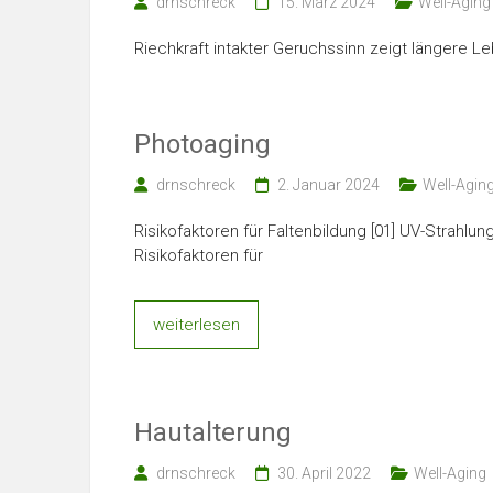
drnschreck
15. März 2024
Well-Aging
Riechkraft intakter Geruchssinn zeigt längere 
Photoaging
drnschreck
2. Januar 2024
Well-Agin
Risikofaktoren für Faltenbildung [01] UV-Strahl
Risikofaktoren für
weiterlesen
Hautalterung
drnschreck
30. April 2022
Well-Aging