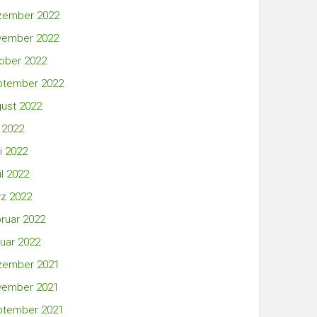
zember 2022
vember 2022
ober 2022
ptember 2022
ust 2022
i 2022
i 2022
il 2022
z 2022
ruar 2022
uar 2022
zember 2021
vember 2021
ptember 2021