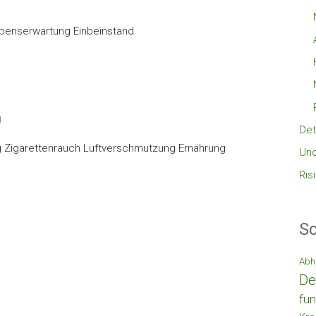
Lebenserwartung Einbeinstand
g
Det
ung Zigarettenrauch Luftverschmutzung Ernährung
Unc
Ris
Sc
Abh
De
fun