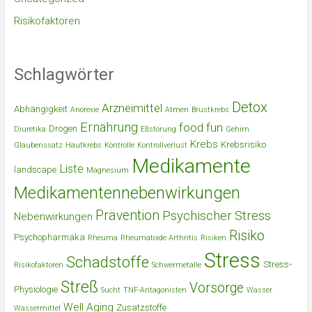
Risikofaktoren
Schlagwörter
Detox
Arzneimittel
Abhängigkeit
Anorexie
Atmen
Brustkrebs
Ernährung
food
fun
Drogen
Diuretika
Eßstörung
Gehirn
Krebs
Krebsrisiko
Glaubenssatz
Hautkrebs
Kontrolle
Kontrollverlust
Medikamente
Liste
landscape
Magnesium
Medikamentennebenwirkungen
Prävention
Psychischer Stress
Nebenwirkungen
Risiko
Psychopharmaka
Rheuma
Rheumatoide Arthritis
Risiken
Stress
Schadstoffe
Stress-
Risikofaktoren
Schwermetalle
Streß
Vorsorge
Physiologie
Sucht
TNF-Antagonisten
Wasser
Well Aging
Zusatzstoffe
Wassermittel