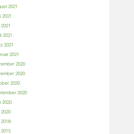
ust 2021
i 2021
 2021
il 2021
z 2021
ruar 2021
zember 2020
vember 2020
ober 2020
ptember 2020
i 2020
 2020
 2018
 2015