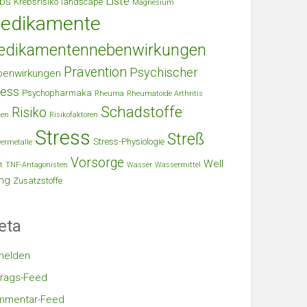
Liste
bs
Krebsrisiko
landscape
Magnesium
edikamente
edikamentennebenwirkungen
Prävention
Psychischer
benwirkungen
ress
Psychopharmaka
Rheuma
Rheumatoide Arthritis
Schadstoffe
Risiko
ken
Risikofaktoren
Stress
Streß
Stress-Physiologie
ermetalle
Vorsorge
Well
t
TNF-Antagonisten
Wasser
Wassermittel
ng
Zusatzstoffe
eta
melden
trags-Feed
mmentar-Feed