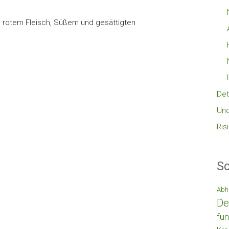
n rotem Fleisch, Süßem und gesättigten
Det
Unc
Ris
Sc
Abh
De
fun