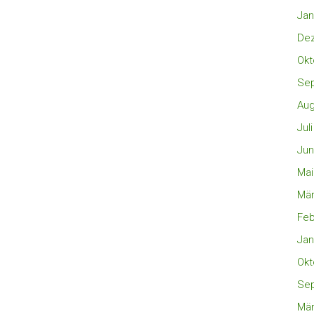
Jan
De
Okt
Se
Aug
Jul
Jun
Mai
Mär
Feb
Jan
Okt
Se
Mär