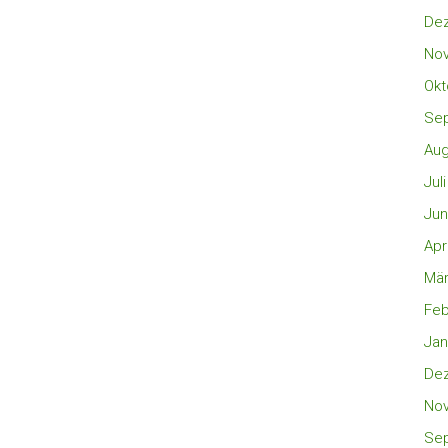
De
No
Okt
Se
Aug
Jul
Jun
Apr
Mär
Feb
Jan
De
No
Se