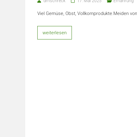
drnschreck
17. Mai 2025
Ernährung
Viel Gemüse, Obst, Vollkornprodukte.Meiden vo
weiterlesen