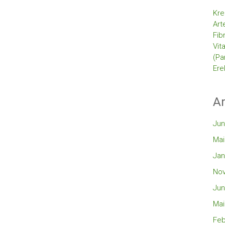
Kre
Art
Fib
Vit
(Pa
Ere
Ar
Jun
Mai
Jan
No
Jun
Mai
Feb