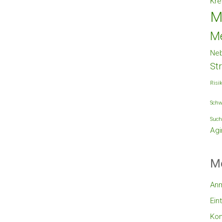
Kre
M
M
Ne
St
Risi
Schw
Such
Agi
M
An
Ein
Ko