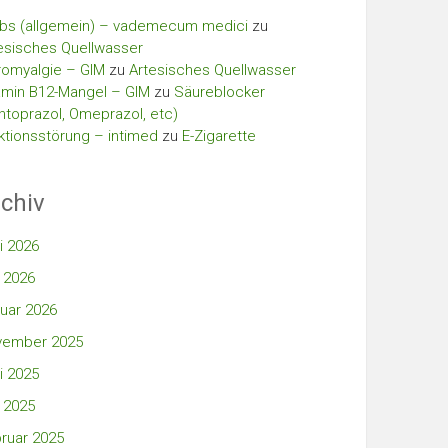
bs (allgemein) – vademecum medici
zu
esisches Quellwasser
romyalgie – GIM
zu
Artesisches Quellwasser
amin B12-Mangel – GIM
zu
Säureblocker
ntoprazol, Omeprazol, etc)
ktionsstörung – intimed
zu
E-Zigarette
chiv
i 2026
 2026
uar 2026
vember 2025
i 2025
 2025
ruar 2025