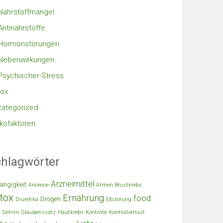
Nährstoffmängel
Antinährstoffe
Hormonstörungen
Nebenwirkungen
Psychischer-Stress
ox
ategorized
ikofaktoren
hlagwörter
Arzneimittel
ängigkeit
Anorexie
Atmen
Brustkrebs
tox
Ernährung
food
Drogen
Diuretika
Eßstörung
Gehirn
Glaubenssatz
Hautkrebs
Kontrolle
Kontrollverlust