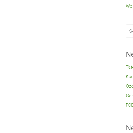
Wor
Ne
Tät
Kon
Oz
Ges
FOD
N