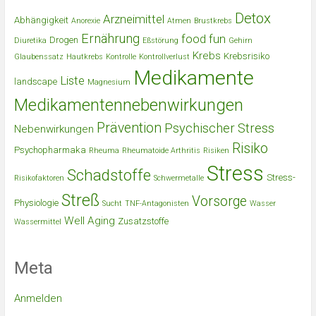
Detox
Arzneimittel
Abhängigkeit
Anorexie
Atmen
Brustkrebs
Ernährung
food
fun
Drogen
Diuretika
Eßstörung
Gehirn
Krebs
Krebsrisiko
Glaubenssatz
Hautkrebs
Kontrolle
Kontrollverlust
Medikamente
Liste
landscape
Magnesium
Medikamentennebenwirkungen
Prävention
Psychischer Stress
Nebenwirkungen
Risiko
Psychopharmaka
Rheuma
Rheumatoide Arthritis
Risiken
Stress
Schadstoffe
Stress-
Risikofaktoren
Schwermetalle
Streß
Vorsorge
Physiologie
Sucht
TNF-Antagonisten
Wasser
Well Aging
Zusatzstoffe
Wassermittel
Meta
Anmelden