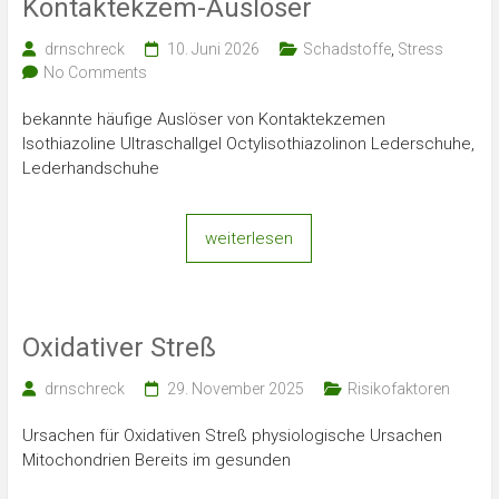
Kontaktekzem-Auslöser
drnschreck
10. Juni 2026
Schadstoffe
,
Stress
No Comments
bekannte häufige Auslöser von Kontaktekzemen
Isothiazoline Ultraschallgel Octylisothiazolinon Lederschuhe,
Lederhandschuhe
weiterlesen
Oxidativer Streß
drnschreck
29. November 2025
Risikofaktoren
Ursachen für Oxidativen Streß physiologische Ursachen
Mitochondrien Bereits im gesunden