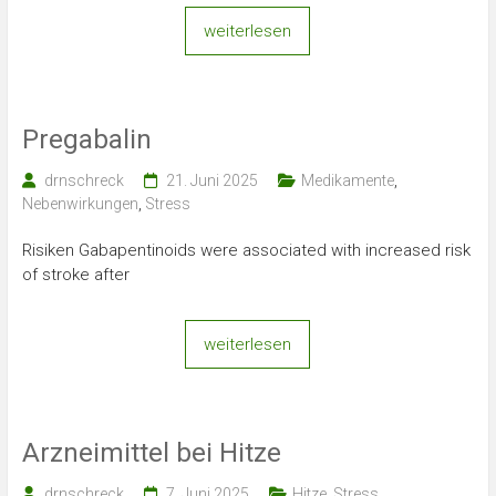
weiterlesen
Pregabalin
drnschreck
21. Juni 2025
Medikamente
,
Nebenwirkungen
,
Stress
Risiken Gabapentinoids were associated with increased risk
of stroke after
weiterlesen
Arzneimittel bei Hitze
drnschreck
7. Juni 2025
Hitze
,
Stress