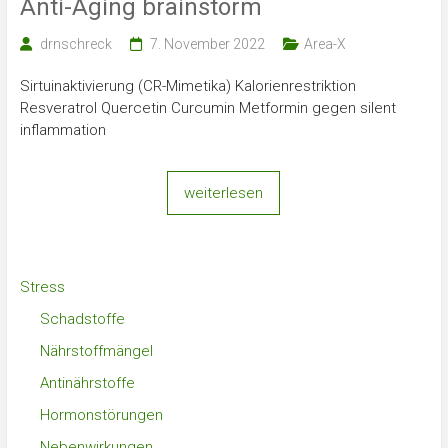
Anti-Aging brainstorm
drnschreck
7. November 2022
Area-X
Sirtuinaktivierung (CR-Mimetika) Kalorienrestriktion
Resveratrol Quercetin Curcumin Metformin gegen silent
inflammation
weiterlesen
Stress
Schadstoffe
Nährstoffmängel
Antinährstoffe
Hormonstörungen
Nebenwirkungen