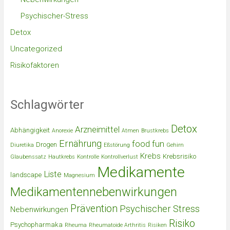
Psychischer-Stress
Detox
Uncategorized
Risikofaktoren
Schlagwörter
Detox
Arzneimittel
Abhängigkeit
Anorexie
Atmen
Brustkrebs
Ernährung
food
fun
Drogen
Diuretika
Eßstörung
Gehirn
Krebs
Krebsrisiko
Glaubenssatz
Hautkrebs
Kontrolle
Kontrollverlust
Medikamente
Liste
landscape
Magnesium
Medikamentennebenwirkungen
Prävention
Psychischer Stress
Nebenwirkungen
Risiko
Psychopharmaka
Rheuma
Rheumatoide Arthritis
Risiken