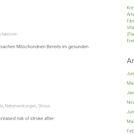
Kre
Art
Fib
Vit
(Pa
ofaktoren
Ere
Ursachen Mitochondrien Bereits im gesunden
Ar
Jun
Mai
Jan
No
te
,
Nebenwirkungen
,
Stress
Jun
reased risk of stroke after
Mai
Feb