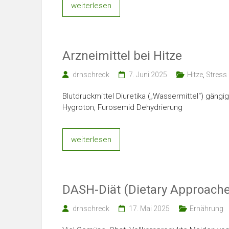
weiterlesen
Arzneimittel bei Hitze
drnschreck
7. Juni 2025
Hitze
,
Stress
Blutdruckmittel Diuretika („Wassermittel“) gängi
Hygroton, Furosemid Dehydrierung
weiterlesen
DASH-Diät (Dietary Approache
drnschreck
17. Mai 2025
Ernährung