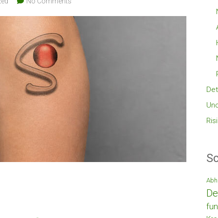
zed
No Comments
Det
Unc
Ris
Sc
Abh
De
fun