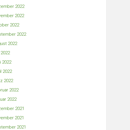
zember 2022
vember 2022
ober 2022
ptember 2022
ust 2022
i 2022
i 2022
il 2022
z 2022
ruar 2022
uar 2022
zember 2021
vember 2021
ptember 2021