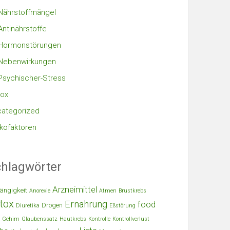
Nährstoffmängel
Antinährstoffe
Hormonstörungen
Nebenwirkungen
Psychischer-Stress
ox
ategorized
ikofaktoren
hlagwörter
Arzneimittel
ängigkeit
Anorexie
Atmen
Brustkrebs
tox
Ernährung
food
Drogen
Diuretika
Eßstörung
Gehirn
Glaubenssatz
Hautkrebs
Kontrolle
Kontrollverlust