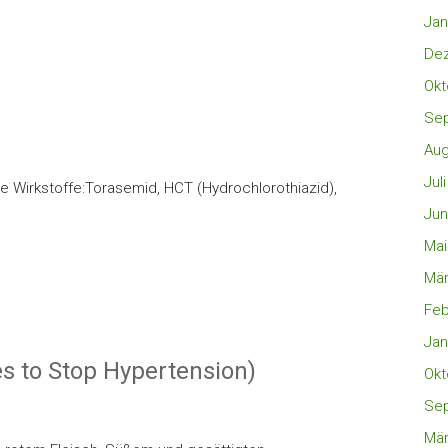
Jan
De
Okt
Se
Aug
Jul
ge Wirkstoffe:Torasemid, HCT (Hydrochlorothiazid),
Jun
Mai
Mär
Feb
Jan
s to Stop Hypertension)
Okt
Se
Mär