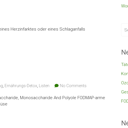
Wor
ines Herzinfarktes oder eines Schlaganfalls
Ne
Tät
Kon
Oz
ng
,
Ernährungs-Detox
,
Listen
No Comments
Ges
saccharide, Monosaccharide And Polyole FODMAP-arme
FOD
müse
N