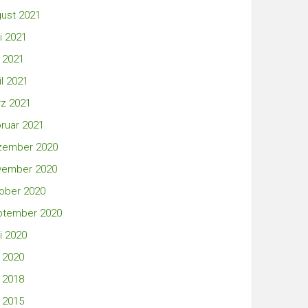
ust 2021
i 2021
 2021
il 2021
z 2021
ruar 2021
zember 2020
vember 2020
ober 2020
ptember 2020
i 2020
 2020
 2018
 2015