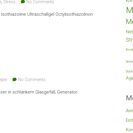
Kre
e
,
Stress
No Comments
M
othiazoline Ultraschallgel Octylisothiazolinon
M
Ne
St
Risi
Schw
Such
Agi
epte
No Comments
ser in schlankem Glasgefäß Generator:
M
An
Ein
Ko