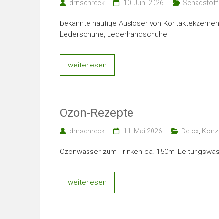
drnschreck
10. Juni 2026
Schadstoff
bekannte häufige Auslöser von Kontaktekzemen Is
Lederschuhe, Lederhandschuhe
weiterlesen
Ozon-Rezepte
drnschreck
11. Mai 2026
Detox
,
Konz
Ozonwasser zum Trinken ca. 150ml Leitungswas
weiterlesen