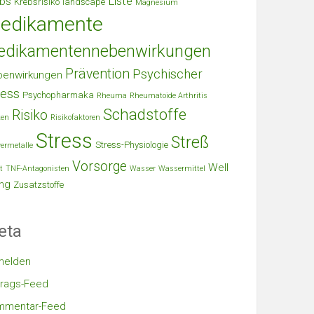
Liste
bs
Krebsrisiko
landscape
Magnesium
edikamente
edikamentennebenwirkungen
Prävention
Psychischer
benwirkungen
ress
Psychopharmaka
Rheuma
Rheumatoide Arthritis
Schadstoffe
Risiko
ken
Risikofaktoren
Stress
Streß
Stress-Physiologie
ermetalle
Vorsorge
Well
t
TNF-Antagonisten
Wasser
Wassermittel
ng
Zusatzstoffe
eta
melden
trags-Feed
mmentar-Feed