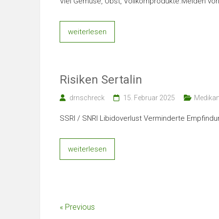
Viel Gemüse, Obst, Vollkornprodukte.Meiden vo
weiterlesen
Risiken Sertalin
drnschreck
15. Februar 2025
Medika
SSRI / SNRI Libidoverlust Verminderte Empfin
weiterlesen
« Previous