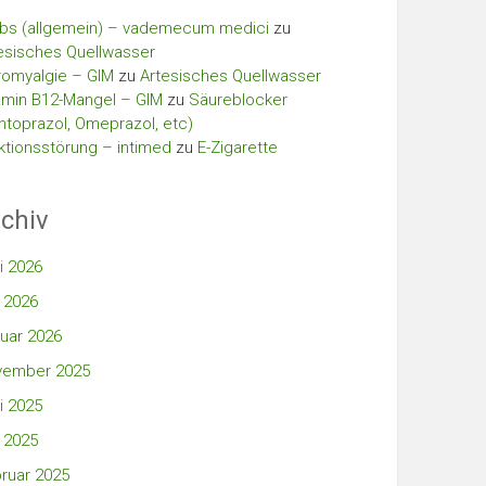
bs (allgemein) – vademecum medici
zu
esisches Quellwasser
romyalgie – GIM
zu
Artesisches Quellwasser
amin B12-Mangel – GIM
zu
Säureblocker
ntoprazol, Omeprazol, etc)
ktionsstörung – intimed
zu
E-Zigarette
chiv
i 2026
 2026
uar 2026
vember 2025
i 2025
 2025
ruar 2025