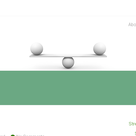
Abo
Str