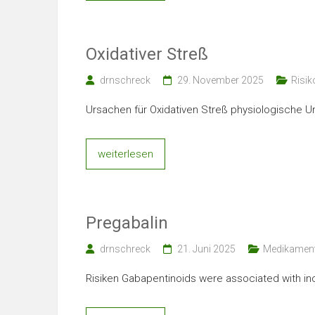
Oxidativer Streß
drnschreck
29. November 2025
Risik
Ursachen für Oxidativen Streß physiologische 
weiterlesen
Pregabalin
drnschreck
21. Juni 2025
Medikamen
Risiken Gabapentinoids were associated with inc