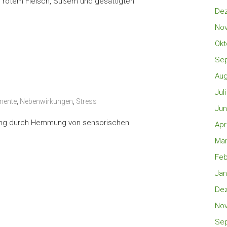
n rotem Fleisch, Süßem und gesättigten
De
No
Okt
Se
Aug
Jul
mente
,
Nebenwirkungen
,
Stress
Jun
dung durch Hemmung von sensorischen
Apr
Mär
Feb
Jan
De
No
Se