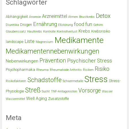
Schlagwörter
Detox
Arzneimittel
Abhängigkeit
Anorexie
Atmen
Brustkrebs
Ernährung
food
fun
Drogen
Diuretika
Eßstörung
Gehirn
Krebs
Krebsrisiko
Glaubenssatz
Hautkrebs
Kontrolle
Kontrollverlust
Medikamente
Liste
landscape
Magnesium
Medikamentennebenwirkungen
Prävention
Psychischer Stress
Nebenwirkungen
Risiko
Psychopharmaka
Rheuma
Rheumatoide Arthritis
Risiken
Stress
Schadstoffe
Stress-
Risikofaktoren
Schwermetalle
Streß
Vorsorge
Physiologie
Sucht
TNF-Antagonisten
Wasser
Well Aging
Zusatzstoffe
Wassermittel
Meta