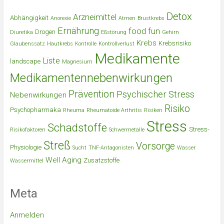
Detox
Arzneimittel
Abhängigkeit
Anorexie
Atmen
Brustkrebs
Ernährung
food
fun
Drogen
Diuretika
Eßstörung
Gehirn
Krebs
Krebsrisiko
Glaubenssatz
Hautkrebs
Kontrolle
Kontrollverlust
Medikamente
Liste
landscape
Magnesium
Medikamentennebenwirkungen
Prävention
Psychischer Stress
Nebenwirkungen
Risiko
Psychopharmaka
Rheuma
Rheumatoide Arthritis
Risiken
Stress
Schadstoffe
Stress-
Risikofaktoren
Schwermetalle
Streß
Vorsorge
Physiologie
Sucht
TNF-Antagonisten
Wasser
Well Aging
Zusatzstoffe
Wassermittel
Meta
Anmelden