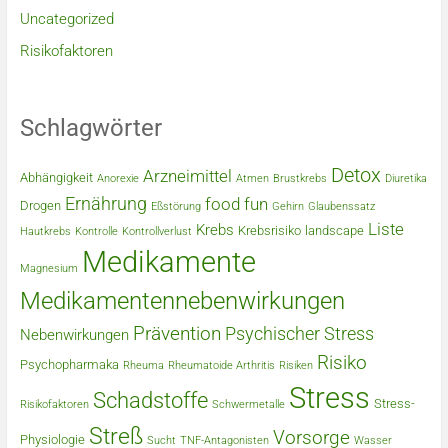
Uncategorized
Risikofaktoren
Schlagwörter
Detox
Arzneimittel
Abhängigkeit
Anorexie
Atmen
Brustkrebs
Diuretika
Ernährung
food
fun
Drogen
Eßstörung
Gehirn
Glaubenssatz
Liste
Krebs
Krebsrisiko
landscape
Hautkrebs
Kontrolle
Kontrollverlust
Medikamente
Magnesium
Medikamentennebenwirkungen
Prävention
Psychischer Stress
Nebenwirkungen
Risiko
Psychopharmaka
Rheuma
Rheumatoide Arthritis
Risiken
Stress
Schadstoffe
Stress-
Risikofaktoren
Schwermetalle
Streß
Vorsorge
Physiologie
Sucht
TNF-Antagonisten
Wasser