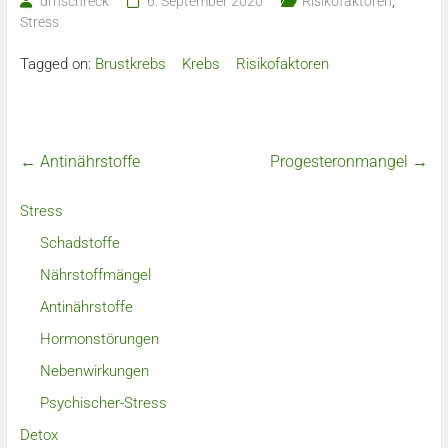
drnschreck
6. September 2020
Risikofaktoren
,
Stress
Tagged on:
Brustkrebs
Krebs
Risikofaktoren
←
Antinährstoffe
Progesteronmangel
→
Stress
Schadstoffe
Nährstoffmängel
Antinährstoffe
Hormonstörungen
Nebenwirkungen
Psychischer-Stress
Detox