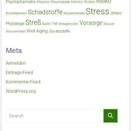
Risiko
Psychopharmaka
Rheuma
Rheumatoide Arthritis
Risiken
Stress
Schadstoffe
Stress-
Risikofaktoren
Schwermetalle
Streß
Vorsorge
Physiologie
Sucht
TNF-Antagonisten
Wasser
Well Aging
Zusatzstoffe
Wassermittel
Meta
Anmelden
Eintrags-Feed
Kommentar-Feed
WordPress.org