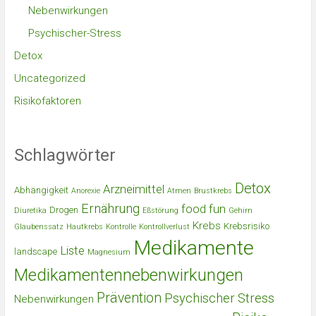
Nebenwirkungen
Psychischer-Stress
Detox
Uncategorized
Risikofaktoren
Schlagwörter
Detox
Arzneimittel
Abhängigkeit
Anorexie
Atmen
Brustkrebs
Ernährung
food
fun
Drogen
Diuretika
Eßstörung
Gehirn
Krebs
Krebsrisiko
Glaubenssatz
Hautkrebs
Kontrolle
Kontrollverlust
Medikamente
Liste
landscape
Magnesium
Medikamentennebenwirkungen
Prävention
Psychischer Stress
Nebenwirkungen