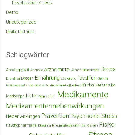
Psychischer-Stress
Detox
Uncategorized
Risikofaktoren
Schlagwörter
Detox
Arzneimittel
Abhängigkeit
Anorexie
Atmen
Brustkrebs
Ernährung
food
fun
Drogen
Diuretika
Eßstörung
Gehirn
Krebs
Krebsrisiko
Glaubenssatz
Hautkrebs
Kontrolle
Kontrollverlust
Medikamente
Liste
landscape
Magnesium
Medikamentennebenwirkungen
Prävention
Psychischer Stress
Nebenwirkungen
Risiko
Psychopharmaka
Rheuma
Rheumatoide Arthritis
Risiken