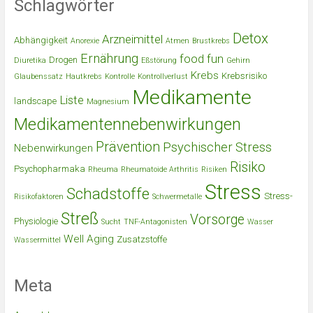
Schlagwörter
Detox
Arzneimittel
Abhängigkeit
Anorexie
Atmen
Brustkrebs
Ernährung
food
fun
Drogen
Diuretika
Eßstörung
Gehirn
Krebs
Krebsrisiko
Glaubenssatz
Hautkrebs
Kontrolle
Kontrollverlust
Medikamente
Liste
landscape
Magnesium
Medikamentennebenwirkungen
Prävention
Psychischer Stress
Nebenwirkungen
Risiko
Psychopharmaka
Rheuma
Rheumatoide Arthritis
Risiken
Stress
Schadstoffe
Stress-
Risikofaktoren
Schwermetalle
Streß
Vorsorge
Physiologie
Sucht
TNF-Antagonisten
Wasser
Well Aging
Zusatzstoffe
Wassermittel
Meta