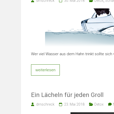
drnschreck
30. Mai 2018
Detox
,
Scha
Wer viel Wasser aus dem Hahn trinkt sollte sich 
weiterlesen
Ein Lächeln für jeden Groll
drnschreck
23. Mai 2018
Detox