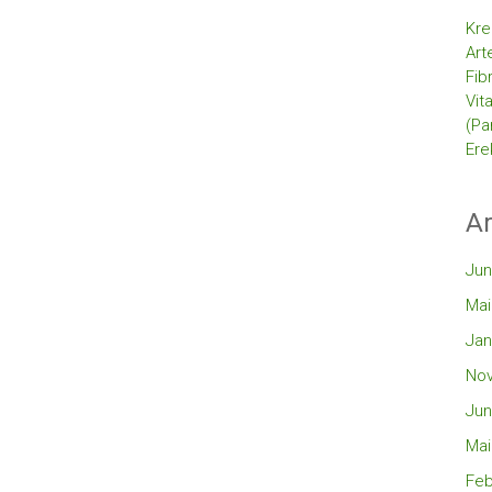
Kre
Art
Fib
Vit
(Pa
Ere
Ar
Jun
Mai
Jan
No
Jun
Mai
Feb