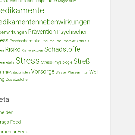
Liste
bs
Krebsrisiko
landscape
Magnesium
edikamente
edikamentennebenwirkungen
Prävention
Psychischer
benwirkungen
ress
Psychopharmaka
Rheuma
Rheumatoide Arthritis
Schadstoffe
Risiko
ken
Risikofaktoren
Stress
Streß
Stress-Physiologie
ermetalle
Vorsorge
Well
t
TNF-Antagonisten
Wasser
Wassermittel
ng
Zusatzstoffe
eta
melden
trags-Feed
mmentar-Feed