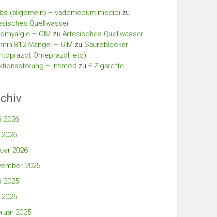
bs (allgemein) – vademecum medici
zu
esisches Quellwasser
romyalgie – GIM
zu
Artesisches Quellwasser
amin B12-Mangel – GIM
zu
Säureblocker
ntoprazol, Omeprazol, etc)
ktionsstörung – intimed
zu
E-Zigarette
chiv
i 2026
 2026
uar 2026
vember 2025
i 2025
 2025
ruar 2025