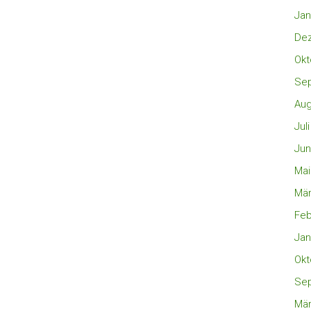
Jan
De
Okt
Se
Aug
Jul
Jun
Mai
Mär
Feb
Jan
Okt
Se
Mär