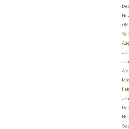
De
No
Okt
Se
Aug
Jul
Jun
Apr
Mär
Feb
Jan
De
No
Se