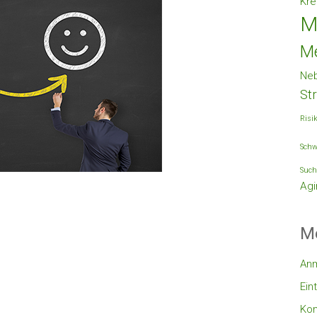
Kre
M
M
Ne
St
Risi
Schw
Such
Agi
M
An
Ein
Ko