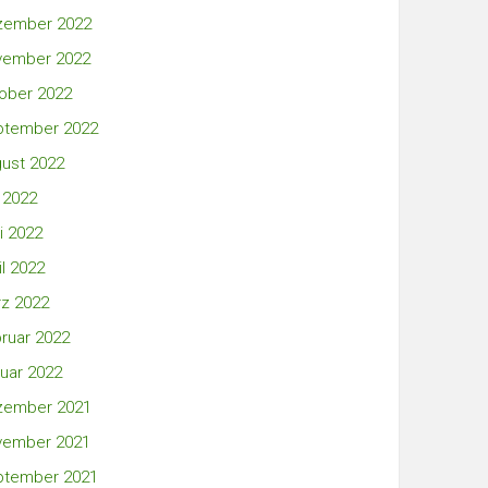
zember 2022
vember 2022
ober 2022
ptember 2022
ust 2022
i 2022
i 2022
il 2022
z 2022
ruar 2022
uar 2022
zember 2021
vember 2021
ptember 2021