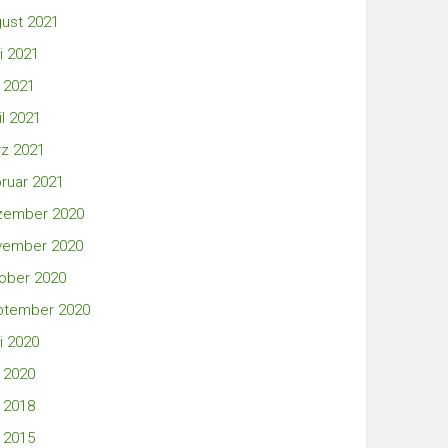
ust 2021
i 2021
 2021
il 2021
z 2021
ruar 2021
zember 2020
vember 2020
ober 2020
ptember 2020
i 2020
 2020
 2018
 2015