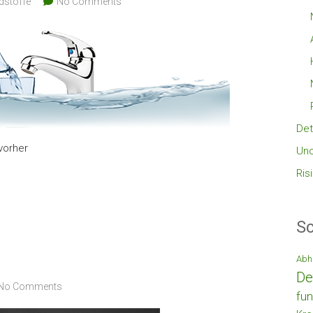
dstoffe
No Comments
Det
vorher
Unc
Ris
Sc
Abh
De
No Comments
fun