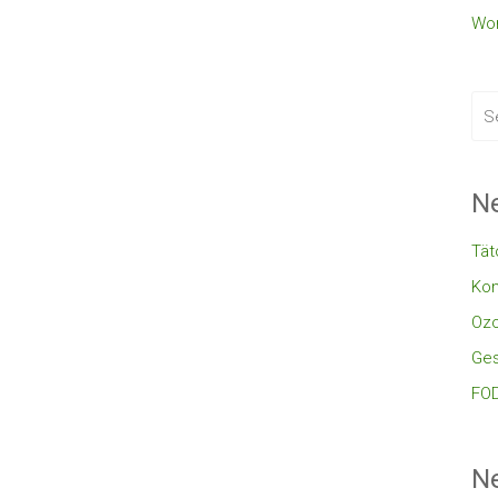
Wor
Ne
Tät
Kon
Oz
Ges
FOD
N