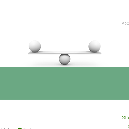
Abo
Str