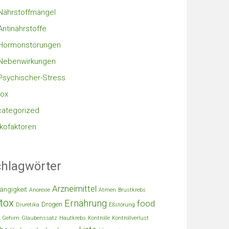
Nährstoffmängel
Antinährstoffe
Hormonstörungen
Nebenwirkungen
Psychischer-Stress
ox
ategorized
ikofaktoren
hlagwörter
Arzneimittel
ängigkeit
Anorexie
Atmen
Brustkrebs
tox
Ernährung
food
Drogen
Diuretika
Eßstörung
Gehirn
Glaubenssatz
Hautkrebs
Kontrolle
Kontrollverlust