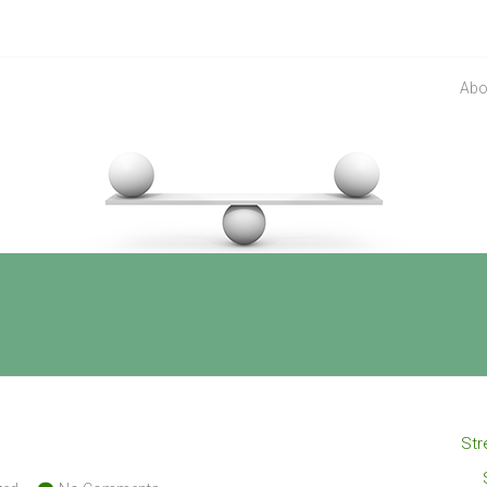
Abo
Str