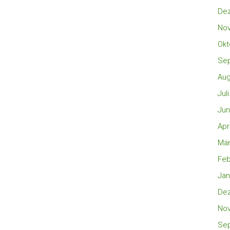
De
No
Okt
Se
Aug
Jul
Jun
Apr
Mär
Feb
Jan
De
No
Se