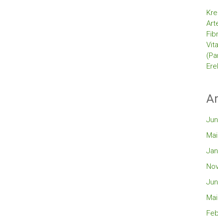
Kre
Art
Fib
Vit
(Pa
Ere
Ar
Jun
Mai
Jan
No
Jun
Mai
Feb