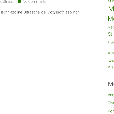
Kre
e
,
Stress
No Comments
M
othiazoline Ultraschallgel Octylisothiazolinon
M
Ne
St
Risi
Schw
Such
Agi
M
An
Ein
Ko