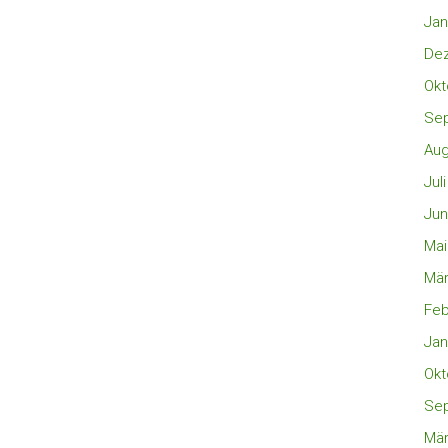
Jan
De
Okt
Se
Aug
Jul
Jun
Mai
Mär
Feb
Jan
Okt
Se
Mär