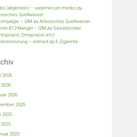
bs (allgemein) – vademecum medici
zu
esisches Quellwasser
romyalgie – GIM
zu
Artesisches Quellwasser
amin B12-Mangel – GIM
zu
Säureblocker
ntoprazol, Omeprazol, etc)
ktionsstörung – intimed
zu
E-Zigarette
chiv
i 2026
 2026
uar 2026
vember 2025
i 2025
 2025
ruar 2025