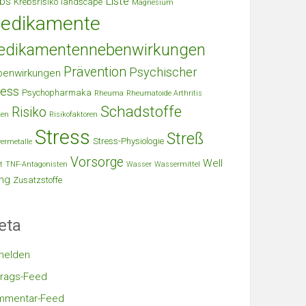
Liste
bs
Krebsrisiko
landscape
Magnesium
edikamente
edikamentennebenwirkungen
Prävention
Psychischer
benwirkungen
ress
Psychopharmaka
Rheuma
Rheumatoide Arthritis
Schadstoffe
Risiko
ken
Risikofaktoren
Stress
Streß
Stress-Physiologie
ermetalle
Vorsorge
Well
t
TNF-Antagonisten
Wasser
Wassermittel
ng
Zusatzstoffe
eta
melden
trags-Feed
mmentar-Feed