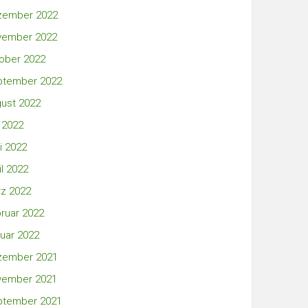
zember 2022
vember 2022
ober 2022
ptember 2022
ust 2022
i 2022
i 2022
il 2022
z 2022
ruar 2022
uar 2022
zember 2021
vember 2021
ptember 2021