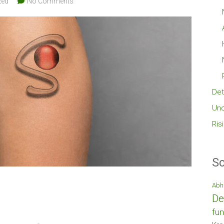
zed
No Comments
Det
Unc
Ris
Sc
Abh
De
fun