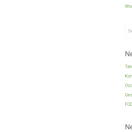
Wor
Ne
Tät
Kon
Oz
Ges
FOD
N