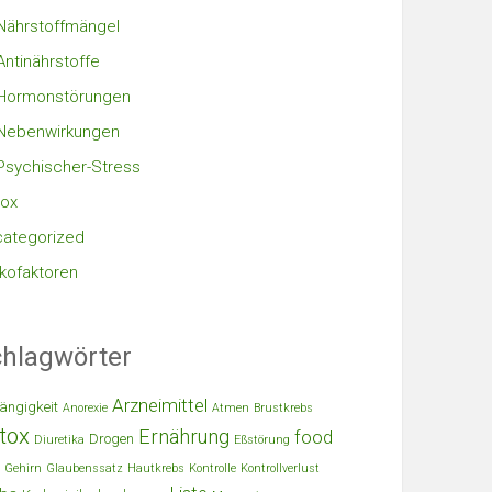
Nährstoffmängel
Antinährstoffe
Hormonstörungen
Nebenwirkungen
Psychischer-Stress
ox
ategorized
ikofaktoren
hlagwörter
Arzneimittel
ängigkeit
Anorexie
Atmen
Brustkrebs
tox
Ernährung
food
Drogen
Diuretika
Eßstörung
Gehirn
Glaubenssatz
Hautkrebs
Kontrolle
Kontrollverlust