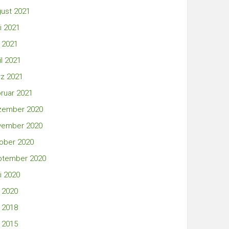
ust 2021
i 2021
 2021
il 2021
z 2021
ruar 2021
zember 2020
vember 2020
ober 2020
ptember 2020
i 2020
 2020
 2018
 2015