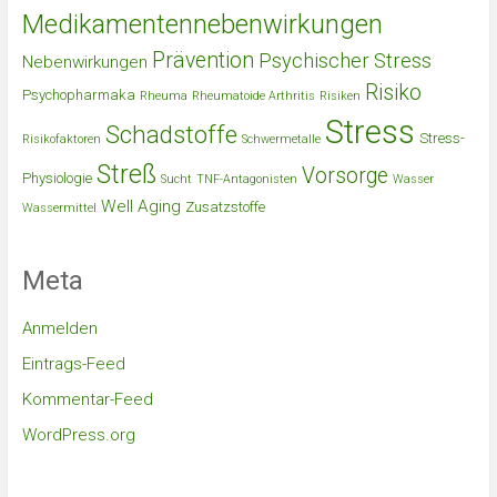
Medikamentennebenwirkungen
Prävention
Psychischer Stress
Nebenwirkungen
Risiko
Psychopharmaka
Rheuma
Rheumatoide Arthritis
Risiken
Stress
Schadstoffe
Stress-
Risikofaktoren
Schwermetalle
Streß
Vorsorge
Physiologie
Sucht
TNF-Antagonisten
Wasser
Well Aging
Zusatzstoffe
Wassermittel
Meta
Anmelden
Eintrags-Feed
Kommentar-Feed
WordPress.org