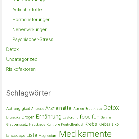
Antinährstoffe
Hormonstörungen
Nebenwirkungen
Psychischer-Stress
Detox
Uncategorized
Risikofaktoren
Schlagwörter
Detox
Arzneimittel
Abhängigkeit
Anorexie
Atmen
Brustkrebs
Ernährung
food
fun
Drogen
Diuretika
Eßstörung
Gehirn
Krebs
Krebsrisiko
Glaubenssatz
Hautkrebs
Kontrolle
Kontrollverlust
Medikamente
Liste
landscape
Magnesium