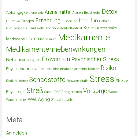
Detox
Arzneimittel
Abhängigkeit
Anorexie
Atmen
Brustkrebs
Ernährung
food
fun
Drogen
Diuretika
Eßstörung
Gehirn
Krebs
Krebsrisiko
Glaubenssatz
Hautkrebs
Kontrolle
Kontrollverlust
Medikamente
Liste
landscape
Magnesium
Medikamentennebenwirkungen
Prävention
Psychischer Stress
Nebenwirkungen
Risiko
Psychopharmaka
Rheuma
Rheumatoide Arthritis
Risiken
Stress
Schadstoffe
Stress-
Risikofaktoren
Schwermetalle
Streß
Vorsorge
Physiologie
Sucht
TNF-Antagonisten
Wasser
Well Aging
Zusatzstoffe
Wassermittel
Meta
Anmelden