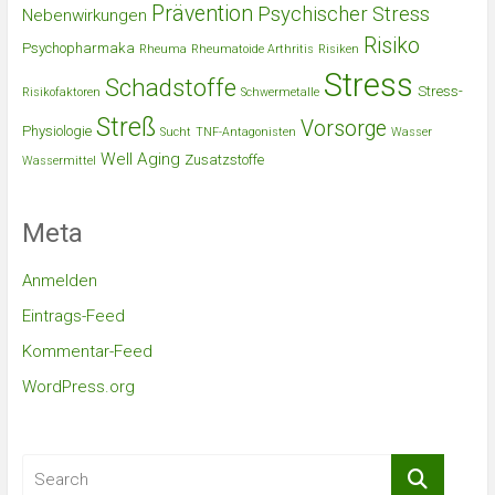
Prävention
Psychischer Stress
Nebenwirkungen
Risiko
Psychopharmaka
Rheuma
Rheumatoide Arthritis
Risiken
Stress
Schadstoffe
Stress-
Risikofaktoren
Schwermetalle
Streß
Vorsorge
Physiologie
Sucht
TNF-Antagonisten
Wasser
Well Aging
Zusatzstoffe
Wassermittel
Meta
Anmelden
Eintrags-Feed
Kommentar-Feed
WordPress.org