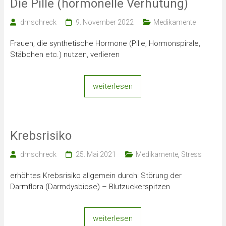
Die Pille (hormonelle Verhütung)
drnschreck
9. November 2022
Medikamente
Frauen, die synthetische Hormone (Pille, Hormonspirale,
Stäbchen etc.) nutzen, verlieren
weiterlesen
Krebsrisiko
drnschreck
25. Mai 2021
Medikamente
,
Stress
erhöhtes Krebsrisiko allgemein durch: Störung der
Darmflora (Darmdysbiose) – Blutzuckerspitzen
weiterlesen