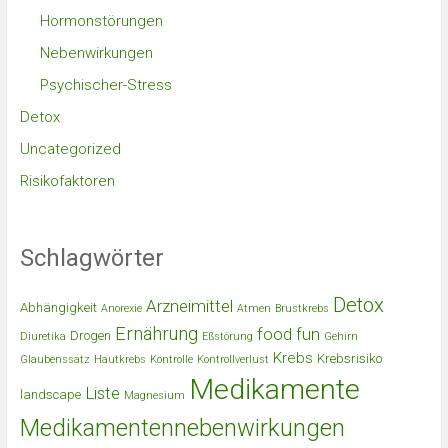
Hormonstörungen
Nebenwirkungen
Psychischer-Stress
Detox
Uncategorized
Risikofaktoren
Schlagwörter
Detox
Arzneimittel
Abhängigkeit
Anorexie
Atmen
Brustkrebs
Ernährung
food
fun
Drogen
Diuretika
Eßstörung
Gehirn
Krebs
Krebsrisiko
Glaubenssatz
Hautkrebs
Kontrolle
Kontrollverlust
Medikamente
Liste
landscape
Magnesium
Medikamentennebenwirkungen