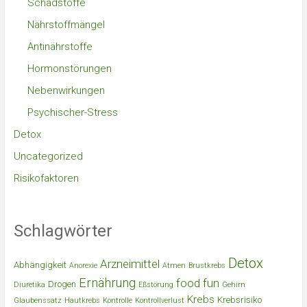
Schadstoffe
Nährstoffmängel
Antinährstoffe
Hormonstörungen
Nebenwirkungen
Psychischer-Stress
Detox
Uncategorized
Risikofaktoren
Schlagwörter
Detox
Arzneimittel
Abhängigkeit
Anorexie
Atmen
Brustkrebs
Ernährung
food
fun
Drogen
Diuretika
Eßstörung
Gehirn
Krebs
Krebsrisiko
Glaubenssatz
Hautkrebs
Kontrolle
Kontrollverlust