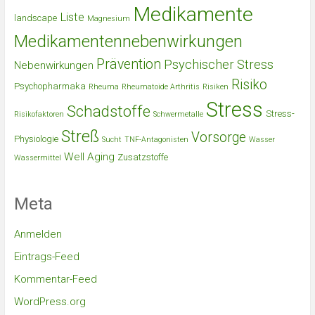
Medikamente
Liste
landscape
Magnesium
Medikamentennebenwirkungen
Prävention
Psychischer Stress
Nebenwirkungen
Risiko
Psychopharmaka
Rheuma
Rheumatoide Arthritis
Risiken
Stress
Schadstoffe
Stress-
Risikofaktoren
Schwermetalle
Streß
Vorsorge
Physiologie
Sucht
TNF-Antagonisten
Wasser
Well Aging
Zusatzstoffe
Wassermittel
Meta
Anmelden
Eintrags-Feed
Kommentar-Feed
WordPress.org