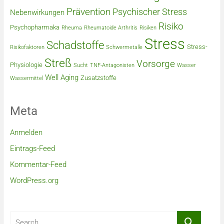
Prävention
Psychischer Stress
Nebenwirkungen
Risiko
Psychopharmaka
Rheuma
Rheumatoide Arthritis
Risiken
Stress
Schadstoffe
Stress-
Risikofaktoren
Schwermetalle
Streß
Vorsorge
Physiologie
Sucht
TNF-Antagonisten
Wasser
Well Aging
Zusatzstoffe
Wassermittel
Meta
Anmelden
Eintrags-Feed
Kommentar-Feed
WordPress.org