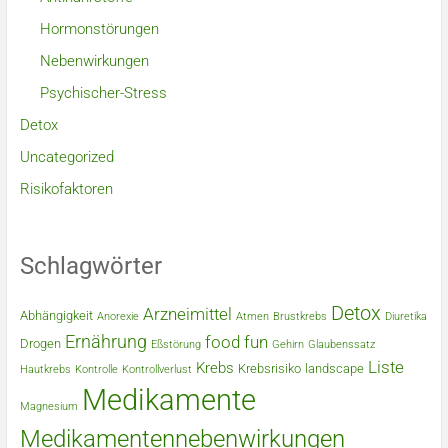
Hormonstörungen
Nebenwirkungen
Psychischer-Stress
Detox
Uncategorized
Risikofaktoren
Schlagwörter
Detox
Arzneimittel
Abhängigkeit
Anorexie
Atmen
Brustkrebs
Diuretika
Ernährung
food
fun
Drogen
Eßstörung
Gehirn
Glaubenssatz
Liste
Krebs
Krebsrisiko
landscape
Hautkrebs
Kontrolle
Kontrollverlust
Medikamente
Magnesium
Medikamentennebenwirkungen