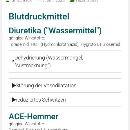
drnschreck
7. Juni 2025
Hitze
,
Stress
Blutdruckmittel
Diuretika ("Wassermittel")
gängige Wirkstoffe:
Torasemid, HCT (Hydrochlorothiazid), Hygroton, Furosemid
Dehydrierung (Wassermangel,
"Austrocknung")
Störung der Vasodilatation
reduziertes Schwitzen
ACE-Hemmer
gängige Wirkstoffe: