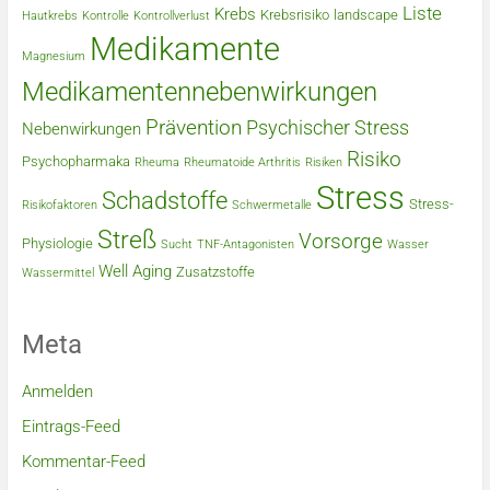
Liste
Krebs
Krebsrisiko
landscape
Hautkrebs
Kontrolle
Kontrollverlust
Medikamente
Magnesium
Medikamentennebenwirkungen
Prävention
Psychischer Stress
Nebenwirkungen
Risiko
Psychopharmaka
Rheuma
Rheumatoide Arthritis
Risiken
Stress
Schadstoffe
Stress-
Risikofaktoren
Schwermetalle
Streß
Vorsorge
Physiologie
Sucht
TNF-Antagonisten
Wasser
Well Aging
Zusatzstoffe
Wassermittel
Meta
Anmelden
Eintrags-Feed
Kommentar-Feed