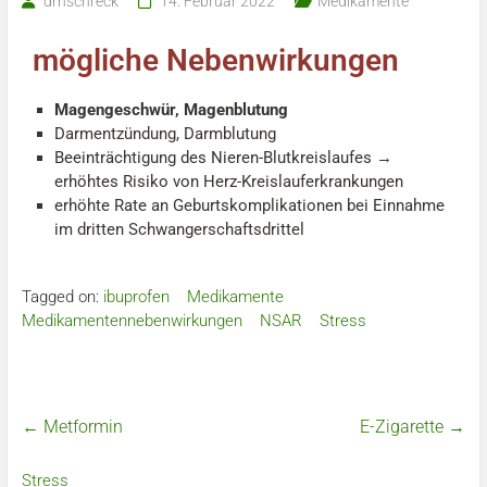
drnschreck
14. Februar 2022
Medikamente
mögliche Nebenwirkungen
Magengeschwür, Magenblutung
Darmentzündung, Darmblutung
Beeinträchtigung des Nieren-Blutkreislaufes →
erhöhtes Risiko von Herz-Kreislauferkrankungen
erhöhte Rate an Geburtskomplikationen bei Einnahme
im dritten Schwangerschaftsdrittel
Tagged on:
ibuprofen
Medikamente
Medikamentennebenwirkungen
NSAR
Stress
←
Metformin
E-Zigarette
→
Stress