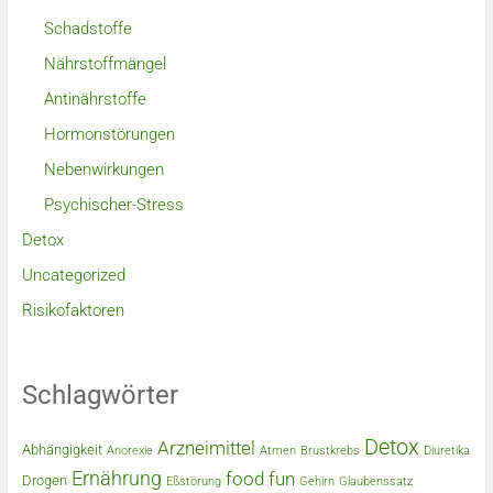
Schadstoffe
Nährstoffmängel
Antinährstoffe
Hormonstörungen
Nebenwirkungen
Psychischer-Stress
Detox
Uncategorized
Risikofaktoren
Schlagwörter
Detox
Arzneimittel
Abhängigkeit
Anorexie
Atmen
Brustkrebs
Diuretika
Ernährung
food
fun
Drogen
Eßstörung
Gehirn
Glaubenssatz