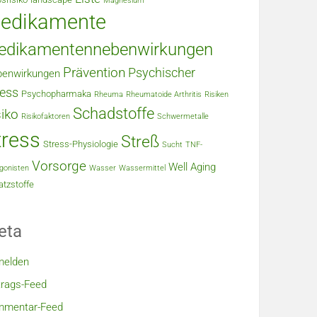
Magnesium
edikamente
edikamentennebenwirkungen
Prävention
Psychischer
enwirkungen
ress
Psychopharmaka
Rheuma
Rheumatoide Arthritis
Risiken
Schadstoffe
siko
Risikofaktoren
Schwermetalle
tress
Streß
Stress-Physiologie
Sucht
TNF-
Vorsorge
Well Aging
gonisten
Wasser
Wassermittel
tzstoffe
eta
melden
trags-Feed
mmentar-Feed