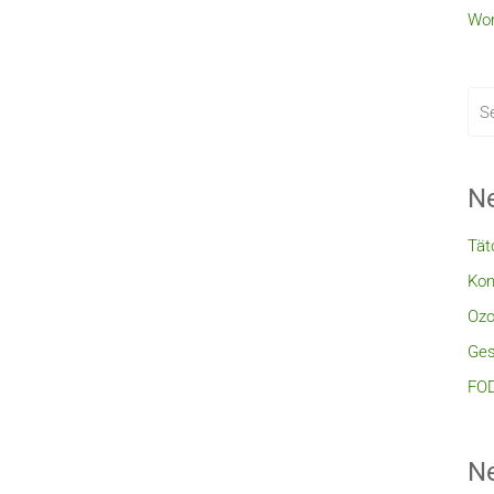
Wor
Ne
Tät
Kon
Ozo
Ges
FOD
N