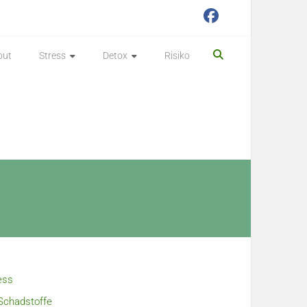
out
Stress
Detox
Risiko
ess
Schadstoffe