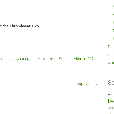
t das
Thromboserisiko
Det
Unc
tennebenwirkungen
Metformin
Stress
Vitamin B12
Ris
Sc
ibuprofen
→
Abh
De
Gehi
Kreb