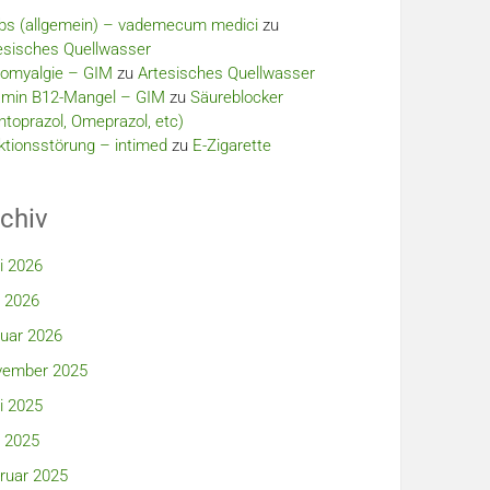
bs (allgemein) – vademecum medici
zu
esisches Quellwasser
romyalgie – GIM
zu
Artesisches Quellwasser
amin B12-Mangel – GIM
zu
Säureblocker
ntoprazol, Omeprazol, etc)
ktionsstörung – intimed
zu
E-Zigarette
chiv
i 2026
 2026
uar 2026
ember 2025
i 2025
 2025
ruar 2025