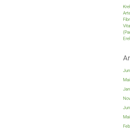
Kre
Art
Fib
Vit
(Pa
Ere
Ar
Jun
Mai
Jan
Nov
Jun
Mai
Feb