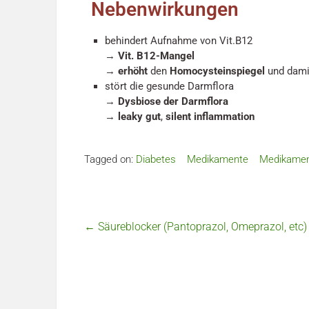
Nebenwirkungen
behindert Aufnahme von Vit.B12
→
Vit. B12-Mangel
→
erhöht
den
Homocysteinspiegel
und dami
stört die gesunde Darmflora
→
Dysbiose der Darmflora
→
leaky gut
,
silent inflammation
Tagged on:
Diabetes
Medikamente
Medikamen
←
Säureblocker (Pantoprazol, Omeprazol, etc)