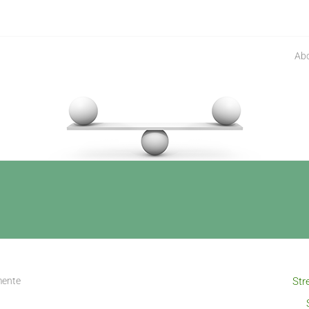
Ab
ente
Str