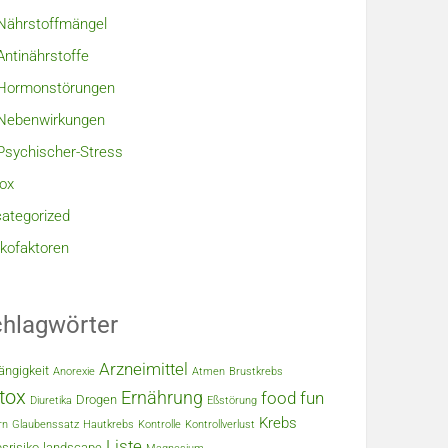
Nährstoffmängel
Antinährstoffe
Hormonstörungen
Nebenwirkungen
Psychischer-Stress
ox
ategorized
ikofaktoren
hlagwörter
Arzneimittel
ängigkeit
Anorexie
Atmen
Brustkrebs
tox
Ernährung
food
fun
Drogen
Diuretika
Eßstörung
Krebs
rn
Glaubenssatz
Hautkrebs
Kontrolle
Kontrollverlust
Liste
srisiko
landscape