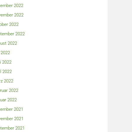
ember 2022
ember 2022
ober 2022
tember 2022
ust 2022
i 2022
i 2022
il 2022
z 2022
ruar 2022
uar 2022
ember 2021
ember 2021
tember 2021