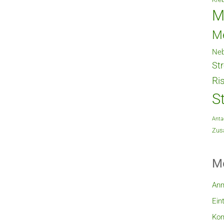
M
M
Neb
St
Ri
S
Anta
Zusa
M
An
Ein
Ko