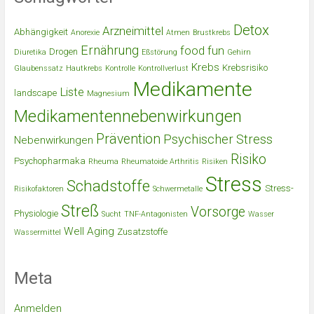
Detox
Arzneimittel
Abhängigkeit
Anorexie
Atmen
Brustkrebs
Ernährung
food
fun
Drogen
Diuretika
Eßstörung
Gehirn
Krebs
Krebsrisiko
Glaubenssatz
Hautkrebs
Kontrolle
Kontrollverlust
Medikamente
Liste
landscape
Magnesium
Medikamentennebenwirkungen
Prävention
Psychischer Stress
Nebenwirkungen
Risiko
Psychopharmaka
Rheuma
Rheumatoide Arthritis
Risiken
Stress
Schadstoffe
Stress-
Risikofaktoren
Schwermetalle
Streß
Vorsorge
Physiologie
Sucht
TNF-Antagonisten
Wasser
Well Aging
Zusatzstoffe
Wassermittel
Meta
Anmelden