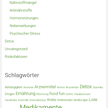
Nährstoffmängel
Antinährstoffe
Hormonstörungen
Nebenwirkungen
Psychischer-Stress
Detox
Uncategorized
Risikofaktoren
Schlagwörter
Detox
Arzneimittel
Abhängigkeit
Anorexie
Atmen
Brustkrebs
Diuretika
Ernährung
food
fun
Drogen
Eßstörung
Gehirn
Glaubenssatz
Liste
Krebs
Krebsrisiko
landscape
Hautkrebs
Kontrolle
Kontrollverlust
Medikamente