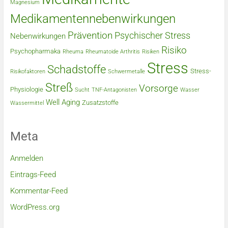
Magnesium
Medikamentennebenwirkungen
Prävention
Psychischer Stress
Nebenwirkungen
Risiko
Psychopharmaka
Rheuma
Rheumatoide Arthritis
Risiken
Stress
Schadstoffe
Stress-
Risikofaktoren
Schwermetalle
Streß
Vorsorge
Physiologie
Sucht
TNF-Antagonisten
Wasser
Well Aging
Zusatzstoffe
Wassermittel
Meta
Anmelden
Eintrags-Feed
Kommentar-Feed
WordPress.org