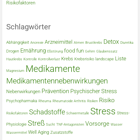
Risikofaktoren
Schlagwörter
Detox
Arzneimittel
Abhängigkeit
Anorexie
Atmen
Brustkrebs
Diuretika
Ernährung
food
fun
Drogen
Eßstörung
Gehirn
Glaubenssatz
Liste
Krebs
Krebsrisiko
landscape
Hautkrebs
Kontrolle
Kontrollverlust
Medikamente
Magnesium
Medikamentennebenwirkungen
Prävention
Psychischer Stress
Nebenwirkungen
Risiko
Psychopharmaka
Rheuma
Rheumatoide Arthritis
Risiken
Stress
Schadstoffe
Stress-
Risikofaktoren
Schwermetalle
Streß
Vorsorge
Physiologie
Sucht
TNF-Antagonisten
Wasser
Well Aging
Zusatzstoffe
Wassermittel