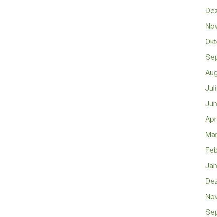
De
No
Okt
Se
Aug
Jul
Jun
Apr
Mär
Feb
Jan
De
No
Se