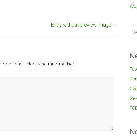
Wor
Entry without preview image
→
Ne
rforderliche Felder sind mit
*
markiert
Tät
Kon
Oz
Ges
FOD
N