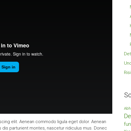
Det
Unc
Ris
Sc
Abh
De
scing elit. Aenean commodo ligula eget dolor. Aenean
fun
dis parturient montes, nascetur ridiculus mus. Donec