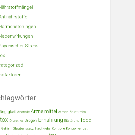
Nährstoffmängel
Antinährstoffe
Hormonstörungen
Nebenwirkungen
Psychischer-Stress
ox
ategorized
ikofaktoren
hlagwörter
Arzneimittel
ängigkeit
Anorexie
Atmen
Brustkrebs
tox
Ernährung
food
Drogen
Diuretika
Eßstörung
Gehirn
Glaubenssatz
Hautkrebs
Kontrolle
Kontrollverlust