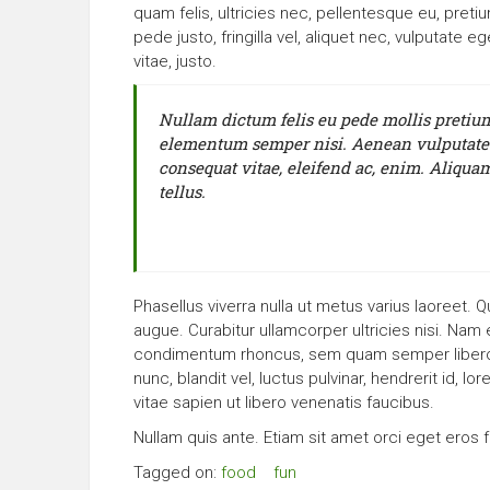
quam felis, ultricies nec, pellentesque eu, pre
pede justo, fringilla vel, aliquet nec, vulputate e
vitae, justo.
Nullam dictum felis eu pede mollis pretium
elementum semper nisi. Aenean vulputate ele
consequat vitae, eleifend ac, enim. Aliquam 
tellus.
Phasellus viverra nulla ut metus varius laoreet. Q
augue. Curabitur ullamcorper ultricies nisi. Na
condimentum rhoncus, sem quam semper libero
nunc, blandit vel, luctus pulvinar, hendrerit id
vitae sapien ut libero venenatis faucibus.
Nullam quis ante. Etiam sit amet orci eget eros f
Tagged on:
food
fun