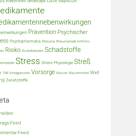
Liste
bs
Krebsrisiko
landscape
Magnesium
edikamente
edikamentennebenwirkungen
Prävention
Psychischer
benwirkungen
ress
Psychopharmaka
Rheuma
Rheumatoide Arthritis
Schadstoffe
Risiko
ken
Risikofaktoren
Stress
Streß
Stress-Physiologie
ermetalle
Vorsorge
Well
t
TNF-Antagonisten
Wasser
Wassermittel
ng
Zusatzstoffe
eta
melden
trags-Feed
mmentar-Feed