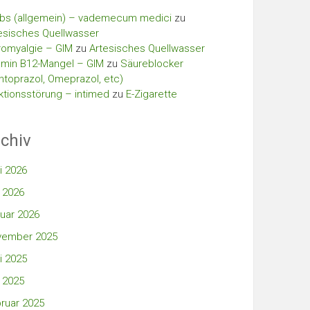
bs (allgemein) – vademecum medici
zu
esisches Quellwasser
romyalgie – GIM
zu
Artesisches Quellwasser
amin B12-Mangel – GIM
zu
Säureblocker
ntoprazol, Omeprazol, etc)
ktionsstörung – intimed
zu
E-Zigarette
chiv
i 2026
 2026
uar 2026
vember 2025
i 2025
 2025
ruar 2025