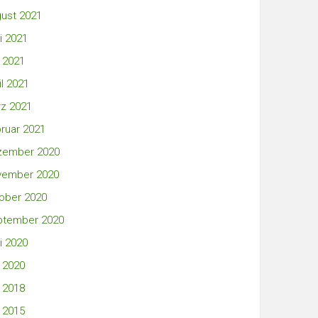
ust 2021
i 2021
 2021
il 2021
z 2021
ruar 2021
zember 2020
vember 2020
ober 2020
ptember 2020
i 2020
 2020
 2018
 2015