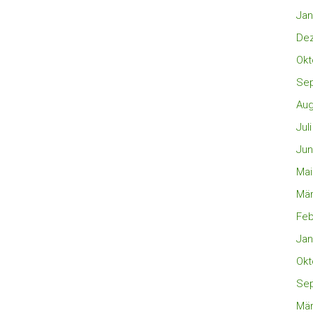
Jan
De
Okt
Se
Aug
Jul
Jun
Mai
Mär
Feb
Jan
Okt
Se
Mär