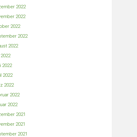
zember 2022
vember 2022
ober 2022
ptember 2022
ust 2022
i 2022
i 2022
il 2022
z 2022
ruar 2022
uar 2022
zember 2021
vember 2021
ptember 2021