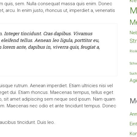
Kre
tium quis, sem. Nulla consequat massa quis enim. Donec
M
get, arcu. In enim justo, rhoncus ut, imperdiet a, venenatis
M
Ne
. Integer tincidunt. Cras dapibus. Vivamus
ifend tellus. Aenean leo ligula, porttitor eu,
St
lorem ante, dapibus in, viverra quis, feugiat a,
Risi
Schw
Such
Agi
uisque rutrum. Aenean imperdiet. Etiam ultricies nisi vel
m eget dui. Etiam rhoncus. Maecenas tempus, tellus eget
, sit amet adipiscing sem neque sed ipsum. Nam quam
M
, lorem. Maecenas nec odio et ante tincidunt tempus. Donec
An
aucibus tincidunt. Duis leo.
Ein
Ko