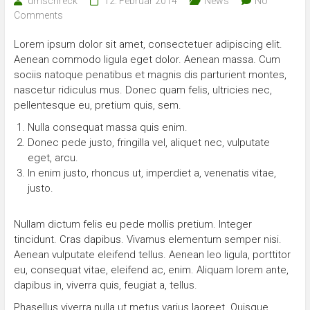
drnschreck
12. Februar 2014
News
No
Comments
Lorem ipsum dolor sit amet, consectetuer adipiscing elit.
Aenean commodo ligula eget dolor. Aenean massa. Cum
sociis natoque penatibus et magnis dis parturient montes,
nascetur ridiculus mus. Donec quam felis, ultricies nec,
pellentesque eu, pretium quis, sem.
Nulla consequat massa quis enim.
Donec pede justo, fringilla vel, aliquet nec, vulputate
eget, arcu.
In enim justo, rhoncus ut, imperdiet a, venenatis vitae,
justo.
Nullam dictum felis eu pede mollis pretium. Integer
tincidunt. Cras dapibus. Vivamus elementum semper nisi.
Aenean vulputate eleifend tellus. Aenean leo ligula, porttitor
eu, consequat vitae, eleifend ac, enim. Aliquam lorem ante,
dapibus in, viverra quis, feugiat a, tellus.
Phasellus viverra nulla ut metus varius laoreet. Quisque