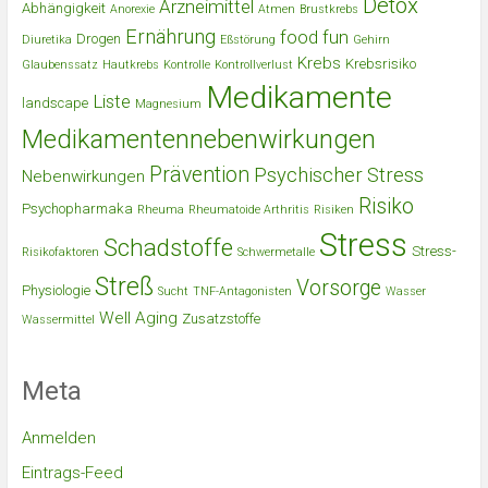
Detox
Arzneimittel
Abhängigkeit
Anorexie
Atmen
Brustkrebs
Ernährung
food
fun
Drogen
Diuretika
Eßstörung
Gehirn
Krebs
Krebsrisiko
Glaubenssatz
Hautkrebs
Kontrolle
Kontrollverlust
Medikamente
Liste
landscape
Magnesium
Medikamentennebenwirkungen
Prävention
Psychischer Stress
Nebenwirkungen
Risiko
Psychopharmaka
Rheuma
Rheumatoide Arthritis
Risiken
Stress
Schadstoffe
Stress-
Risikofaktoren
Schwermetalle
Streß
Vorsorge
Physiologie
Sucht
TNF-Antagonisten
Wasser
Well Aging
Zusatzstoffe
Wassermittel
Meta
Anmelden
Eintrags-Feed