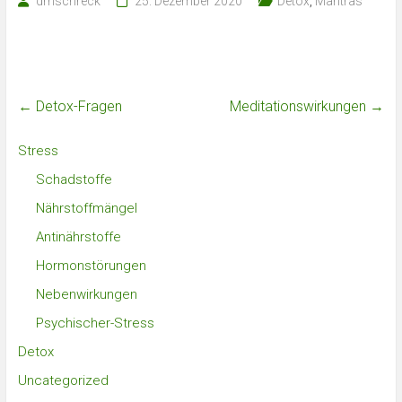
drnschreck
25. Dezember 2020
Detox
,
Mantras
←
Detox-Fragen
Meditationswirkungen
→
Stress
Schadstoffe
Nährstoffmängel
Antinährstoffe
Hormonstörungen
Nebenwirkungen
Psychischer-Stress
Detox
Uncategorized