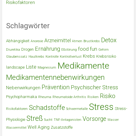
Risikofaktoren
Schlagwörter
Detox
Arzneimittel
Abhängigkeit
Anorexie
Atmen
Brustkrebs
Ernährung
food
fun
Drogen
Diuretika
Eßstörung
Gehirn
Krebs
Krebsrisiko
Glaubenssatz
Hautkrebs
Kontrolle
Kontrollverlust
Medikamente
Liste
landscape
Magnesium
Medikamentennebenwirkungen
Prävention
Psychischer Stress
Nebenwirkungen
Risiko
Psychopharmaka
Rheuma
Rheumatoide Arthritis
Risiken
Stress
Schadstoffe
Stress-
Risikofaktoren
Schwermetalle
Streß
Vorsorge
Physiologie
Sucht
TNF-Antagonisten
Wasser
Well Aging
Zusatzstoffe
Wassermittel