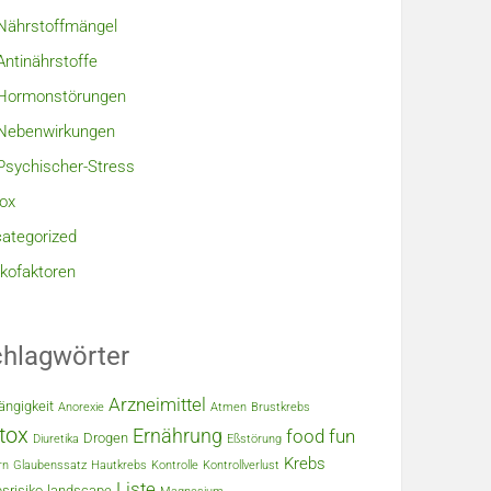
Nährstoffmängel
Antinährstoffe
Hormonstörungen
Nebenwirkungen
Psychischer-Stress
ox
ategorized
ikofaktoren
hlagwörter
Arzneimittel
ängigkeit
Anorexie
Atmen
Brustkrebs
tox
Ernährung
food
fun
Drogen
Diuretika
Eßstörung
Krebs
rn
Glaubenssatz
Hautkrebs
Kontrolle
Kontrollverlust
Liste
srisiko
landscape