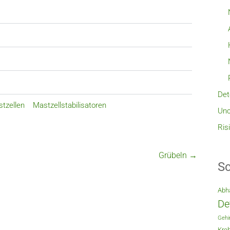
Det
tzellen
Mastzellstabilisatoren
Unc
Ris
Grübeln
→
Sc
Abh
De
Gehi
Kreb