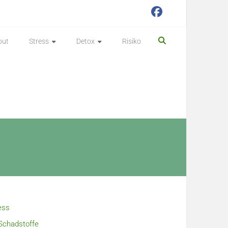
out
Stress
Detox
Risiko
ess
Schadstoffe