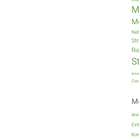
M
M
Neb
St
Ri
S
Anta
Zusa
M
An
Ein
Ko