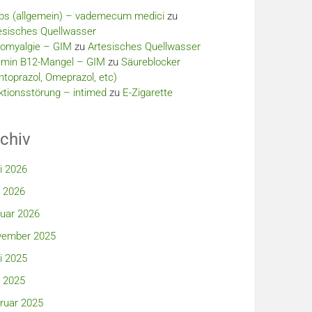
bs (allgemein) – vademecum medici
zu
esisches Quellwasser
romyalgie – GIM
zu
Artesisches Quellwasser
amin B12-Mangel – GIM
zu
Säureblocker
ntoprazol, Omeprazol, etc)
ktionsstörung – intimed
zu
E-Zigarette
chiv
i 2026
 2026
uar 2026
ember 2025
i 2025
 2025
ruar 2025