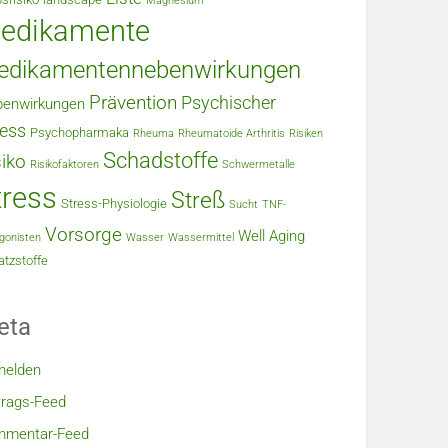
Magnesium
edikamente
edikamentennebenwirkungen
Prävention
Psychischer
enwirkungen
ress
Psychopharmaka
Rheuma
Rheumatoide Arthritis
Risiken
Schadstoffe
siko
Risikofaktoren
Schwermetalle
tress
Streß
Stress-Physiologie
Sucht
TNF-
Vorsorge
Well Aging
gonisten
Wasser
Wassermittel
tzstoffe
eta
melden
trags-Feed
mmentar-Feed