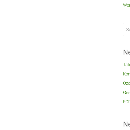
Wor
Ne
Tät
Kon
Ozo
Ges
FOD
N