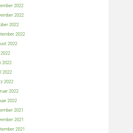
ember 2022
ember 2022
ober 2022
tember 2022
ust 2022
i 2022
i 2022
il 2022
z 2022
ruar 2022
uar 2022
ember 2021
ember 2021
tember 2021