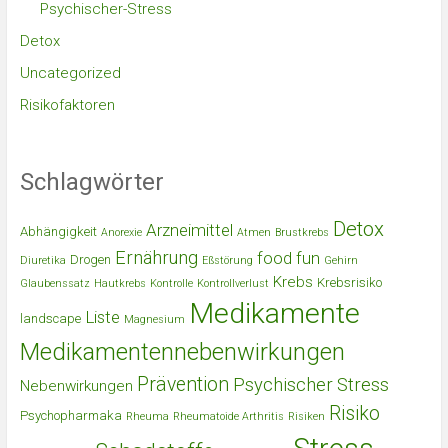
Psychischer-Stress
Detox
Uncategorized
Risikofaktoren
Schlagwörter
Detox
Arzneimittel
Abhängigkeit
Anorexie
Atmen
Brustkrebs
Ernährung
food
fun
Drogen
Diuretika
Eßstörung
Gehirn
Krebs
Krebsrisiko
Glaubenssatz
Hautkrebs
Kontrolle
Kontrollverlust
Medikamente
Liste
landscape
Magnesium
Medikamentennebenwirkungen
Prävention
Psychischer Stress
Nebenwirkungen
Risiko
Psychopharmaka
Rheuma
Rheumatoide Arthritis
Risiken