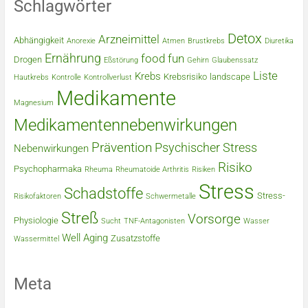
Schlagwörter
Detox
Arzneimittel
Abhängigkeit
Anorexie
Atmen
Brustkrebs
Diuretika
Ernährung
food
fun
Drogen
Eßstörung
Gehirn
Glaubenssatz
Liste
Krebs
Krebsrisiko
landscape
Hautkrebs
Kontrolle
Kontrollverlust
Medikamente
Magnesium
Medikamentennebenwirkungen
Prävention
Psychischer Stress
Nebenwirkungen
Risiko
Psychopharmaka
Rheuma
Rheumatoide Arthritis
Risiken
Stress
Schadstoffe
Stress-
Risikofaktoren
Schwermetalle
Streß
Vorsorge
Physiologie
Sucht
TNF-Antagonisten
Wasser
Well Aging
Zusatzstoffe
Wassermittel
Meta