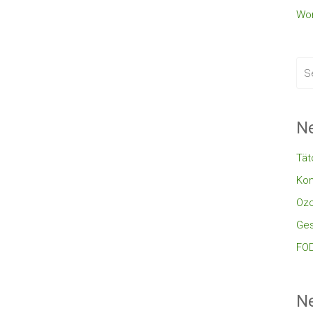
Wor
Ne
Tät
Kon
Oz
Ges
FOD
N