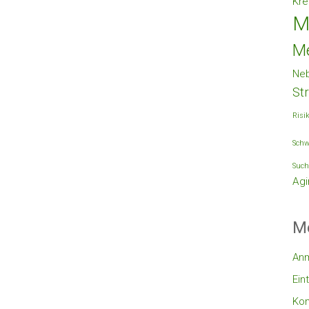
Kre
M
M
Ne
St
Risi
Schw
Such
Agi
M
An
Ein
Ko