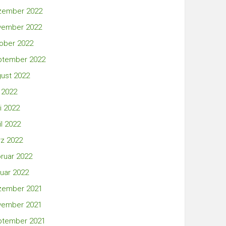
zember 2022
vember 2022
ober 2022
ptember 2022
ust 2022
i 2022
i 2022
il 2022
z 2022
ruar 2022
uar 2022
zember 2021
vember 2021
ptember 2021