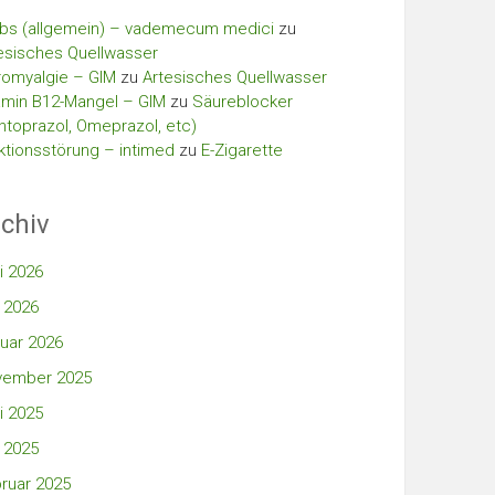
bs (allgemein) – vademecum medici
zu
esisches Quellwasser
romyalgie – GIM
zu
Artesisches Quellwasser
amin B12-Mangel – GIM
zu
Säureblocker
ntoprazol, Omeprazol, etc)
ktionsstörung – intimed
zu
E-Zigarette
chiv
i 2026
 2026
uar 2026
vember 2025
i 2025
 2025
ruar 2025