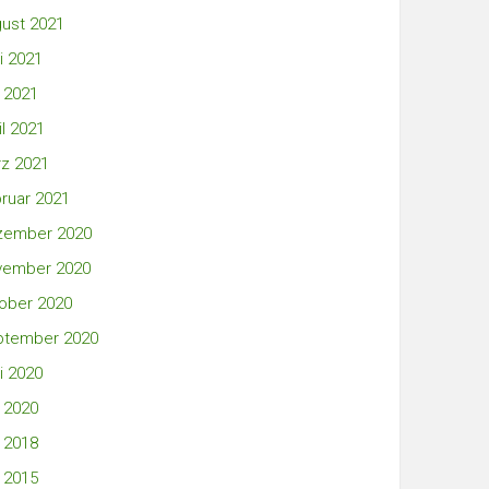
ust 2021
i 2021
 2021
il 2021
z 2021
ruar 2021
zember 2020
vember 2020
ober 2020
ptember 2020
i 2020
 2020
 2018
 2015