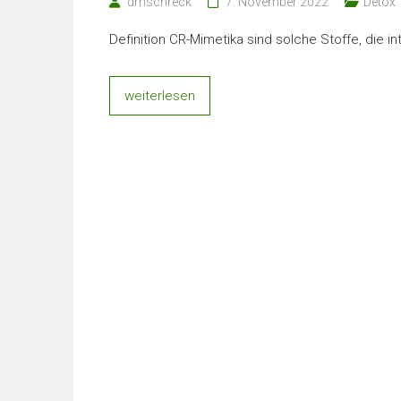
drnschreck
7. November 2022
Detox
Definition CR-Mimetika sind solche Stoffe, die i
weiterlesen