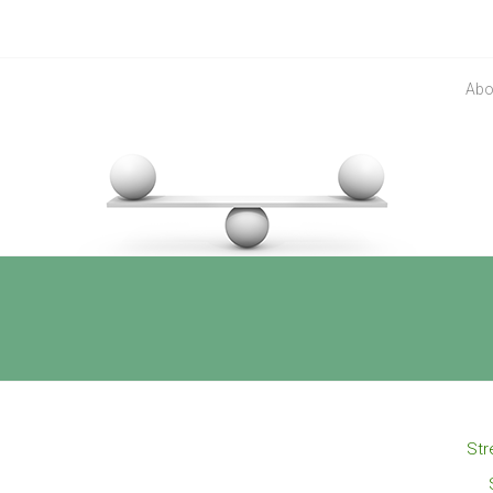
Abo
Str