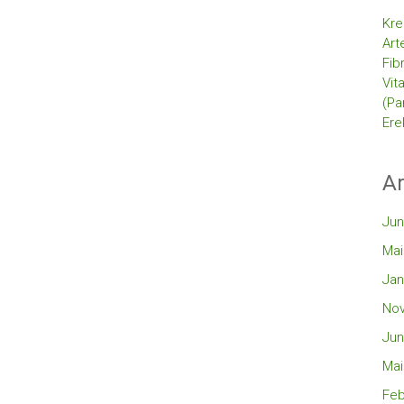
Kre
Art
Fib
Vit
(Pa
Ere
Ar
Jun
Mai
Jan
No
Jun
Mai
Feb