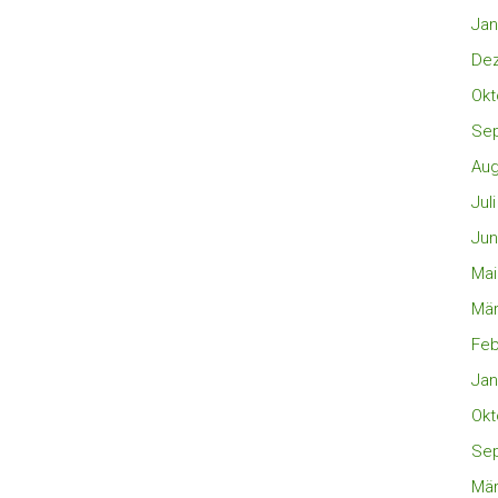
Jan
De
Okt
Se
Aug
Jul
Jun
Mai
Mär
Feb
Jan
Okt
Se
Mär