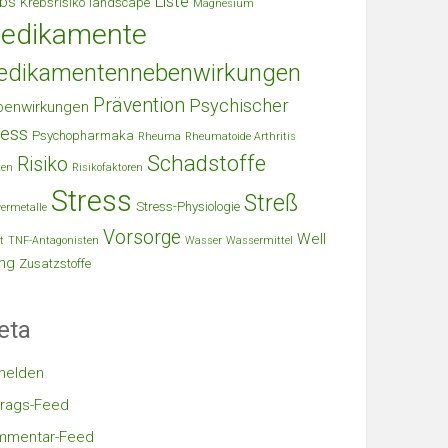
Liste
bs
Krebsrisiko
landscape
Magnesium
edikamente
edikamentennebenwirkungen
Prävention
Psychischer
benwirkungen
ress
Psychopharmaka
Rheuma
Rheumatoide Arthritis
Schadstoffe
Risiko
ken
Risikofaktoren
Stress
Streß
Stress-Physiologie
ermetalle
Vorsorge
Well
t
TNF-Antagonisten
Wasser
Wassermittel
ng
Zusatzstoffe
eta
melden
trags-Feed
mmentar-Feed