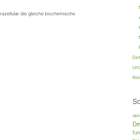
ntrazellulär die gleiche biochemische
Det
Unc
Ris
Sc
Abh
De
fun