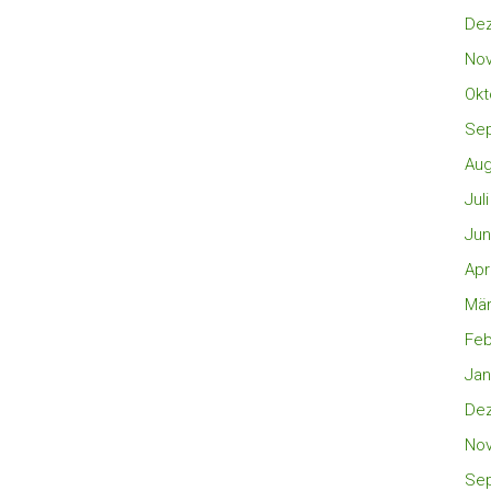
De
No
Okt
Se
Aug
Jul
Jun
Apr
Mär
Feb
Jan
De
No
Se