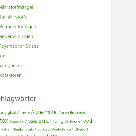
Nährstoffmängel
Antinährstoffe
Hormonstörungen
Nebenwirkungen
Psychischer-Stress
ox
ategorized
ikofaktoren
hlagwörter
Arzneimittel
ängigkeit
Anorexie
Atmen
Brustkrebs
tox
Ernährung
food
Drogen
Diuretika
Eßstörung
Gehirn
Glaubenssatz
Hautkrebs
Kontrolle
Kontrollverlust