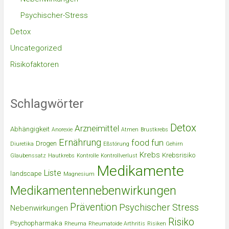
Psychischer-Stress
Detox
Uncategorized
Risikofaktoren
Schlagwörter
Detox
Arzneimittel
Abhängigkeit
Anorexie
Atmen
Brustkrebs
Ernährung
food
fun
Drogen
Diuretika
Eßstörung
Gehirn
Krebs
Krebsrisiko
Glaubenssatz
Hautkrebs
Kontrolle
Kontrollverlust
Medikamente
Liste
landscape
Magnesium
Medikamentennebenwirkungen
Prävention
Psychischer Stress
Nebenwirkungen
Risiko
Psychopharmaka
Rheuma
Rheumatoide Arthritis
Risiken