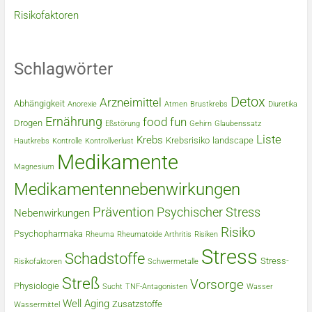
Risikofaktoren
Schlagwörter
Detox
Arzneimittel
Abhängigkeit
Anorexie
Atmen
Brustkrebs
Diuretika
Ernährung
food
fun
Drogen
Eßstörung
Gehirn
Glaubenssatz
Liste
Krebs
Krebsrisiko
landscape
Hautkrebs
Kontrolle
Kontrollverlust
Medikamente
Magnesium
Medikamentennebenwirkungen
Prävention
Psychischer Stress
Nebenwirkungen
Risiko
Psychopharmaka
Rheuma
Rheumatoide Arthritis
Risiken
Stress
Schadstoffe
Stress-
Risikofaktoren
Schwermetalle
Streß
Vorsorge
Physiologie
Sucht
TNF-Antagonisten
Wasser
Well Aging
Zusatzstoffe
Wassermittel