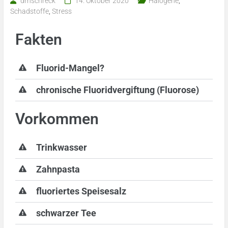
drnschreck
14. Oktober 2020
Halogene
,
Schadstoffe
,
Stress
Fakten
Fluorid-Mangel?
chronische Fluoridvergiftung (Fluorose)
Vorkommen
Trinkwasser
Zahnpasta
fluoriertes Speisesalz
schwarzer Tee