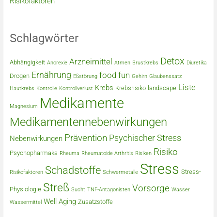
Risikofaktoren
Schlagwörter
Detox
Arzneimittel
Abhängigkeit
Anorexie
Atmen
Brustkrebs
Diuretika
Ernährung
food
fun
Drogen
Eßstörung
Gehirn
Glaubenssatz
Liste
Krebs
Krebsrisiko
landscape
Hautkrebs
Kontrolle
Kontrollverlust
Medikamente
Magnesium
Medikamentennebenwirkungen
Prävention
Psychischer Stress
Nebenwirkungen
Risiko
Psychopharmaka
Rheuma
Rheumatoide Arthritis
Risiken
Stress
Schadstoffe
Stress-
Risikofaktoren
Schwermetalle
Streß
Vorsorge
Physiologie
Sucht
TNF-Antagonisten
Wasser
Well Aging
Zusatzstoffe
Wassermittel