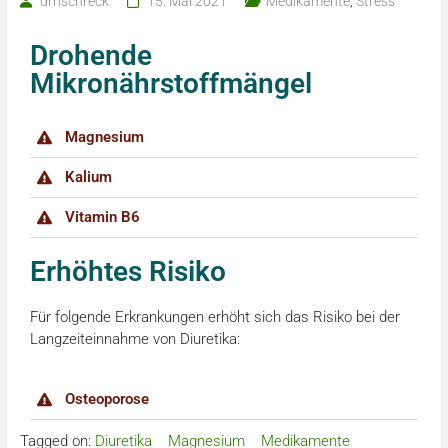
drnschreck
15. Mai 2021
Medikamente
,
Stress
Drohende
Mikronährstoffmängel
Magnesium
Kalium
Vitamin B6
Erhöhtes Risiko
Für folgende Erkrankungen erhöht sich das Risiko bei der
Langzeiteinnahme von Diuretika:
Osteoporose
Tagged on:
Diuretika
Magnesium
Medikamente