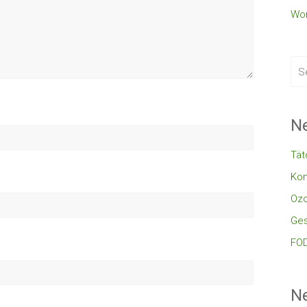
Wor
Ne
Tät
Kon
Oz
Ges
FOD
N