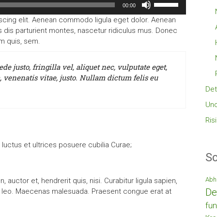
00:00
Hoch/Runter
scing elit. Aenean commodo ligula eget dolor. Aenean
benutzen,
dis parturient montes, nascetur ridiculus mus. Donec
um
um quis, sem.
die
Lautstärke
zu
 justo, fringilla vel, aliquet nec, vulputate eget,
regeln.
, venenatis vitae, justo. Nullam dictum felis eu
Det
Unc
Ris
luctus et ultrices posuere cubilia Curae;
Sc
Abh
auctor et, hendrerit quis, nisi. Curabitur ligula sapien,
De
t, leo. Maecenas malesuada. Praesent congue erat at
fun