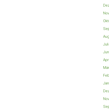
De
No
Okt
Se
Aug
Jul
Jun
Apr
Mär
Feb
Jan
De
No
Se