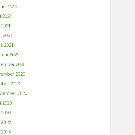
ust 2021
i 2021
 2021
il 2021
z 2021
ruar 2021
zember 2020
vember 2020
ober 2020
ptember 2020
i 2020
 2020
 2018
 2015