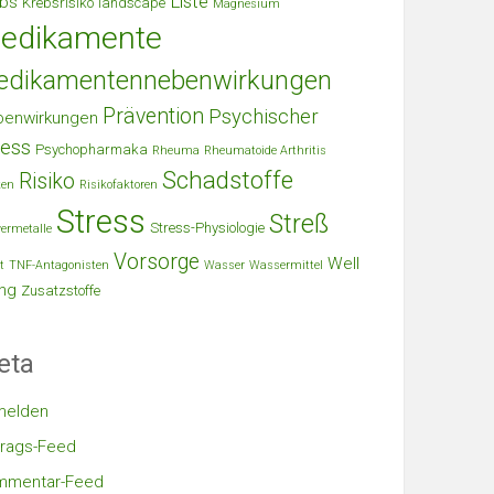
Liste
bs
Krebsrisiko
landscape
Magnesium
edikamente
edikamentennebenwirkungen
Prävention
Psychischer
benwirkungen
ress
Psychopharmaka
Rheuma
Rheumatoide Arthritis
Schadstoffe
Risiko
ken
Risikofaktoren
Stress
Streß
Stress-Physiologie
ermetalle
Vorsorge
Well
t
TNF-Antagonisten
Wasser
Wassermittel
ng
Zusatzstoffe
eta
melden
trags-Feed
mmentar-Feed