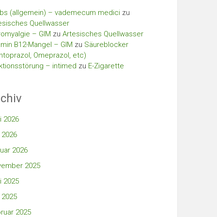
bs (allgemein) – vademecum medici
zu
esisches Quellwasser
romyalgie – GIM
zu
Artesisches Quellwasser
amin B12-Mangel – GIM
zu
Säureblocker
ntoprazol, Omeprazol, etc)
ktionsstörung – intimed
zu
E-Zigarette
chiv
i 2026
 2026
uar 2026
vember 2025
i 2025
 2025
ruar 2025