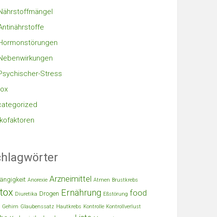
Nährstoffmängel
Antinährstoffe
Hormonstörungen
Nebenwirkungen
Psychischer-Stress
ox
ategorized
ikofaktoren
hlagwörter
Arzneimittel
ängigkeit
Anorexie
Atmen
Brustkrebs
tox
Ernährung
food
Drogen
Diuretika
Eßstörung
Gehirn
Glaubenssatz
Hautkrebs
Kontrolle
Kontrollverlust