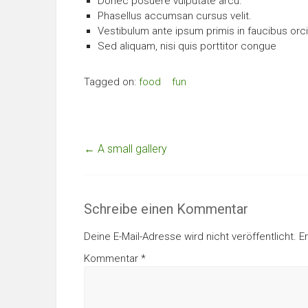
Donec posuere vulputate arcu.
Phasellus accumsan cursus velit.
Vestibulum ante ipsum primis in faucibus orci 
Sed aliquam, nisi quis porttitor congue
Tagged on:
food
fun
←
A small gallery
Schreibe einen Kommentar
Deine E-Mail-Adresse wird nicht veröffentlicht.
E
Kommentar
*