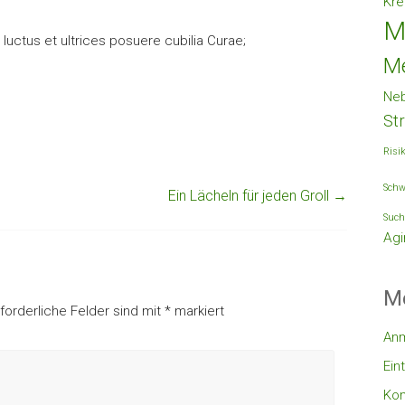
Kre
M
luctus et ultrices posuere cubilia Curae;
M
Ne
St
Risi
Schw
Ein Lächeln für jeden Groll
→
Such
Agi
M
rforderliche Felder sind mit
*
markiert
An
Ein
Ko