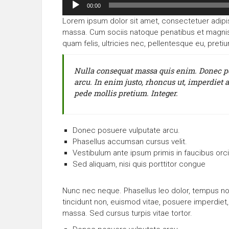
Audio-
00:00
Player
Lorem ipsum dolor sit amet, consectetuer adipi
massa. Cum sociis natoque penatibus et magnis 
quam felis, ultricies nec, pellentesque eu, preti
Nulla consequat massa quis enim. Donec pede
arcu. In enim justo, rhoncus ut, imperdiet a
pede mollis pretium. Integer.
Donec posuere vulputate arcu.
Phasellus accumsan cursus velit.
Vestibulum ante ipsum primis in faucibus orci 
Sed aliquam, nisi quis porttitor congue
Nunc nec neque. Phasellus leo dolor, tempus non, 
tincidunt non, euismod vitae, posuere imperdie
massa. Sed cursus turpis vitae tortor.