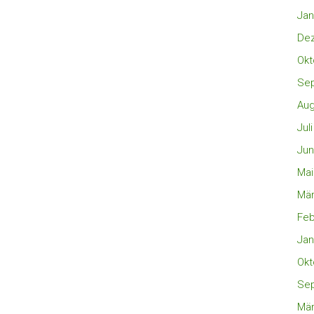
Jan
De
Okt
Se
Aug
Jul
Jun
Mai
Mär
Feb
Jan
Okt
Se
Mär