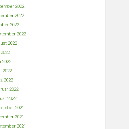
zember 2022
vember 2022
ober 2022
ptember 2022
ust 2022
i 2022
i 2022
il 2022
z 2022
ruar 2022
uar 2022
zember 2021
vember 2021
ptember 2021