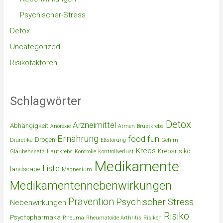
Psychischer-Stress
Detox
Uncategorized
Risikofaktoren
Schlagwörter
Detox
Arzneimittel
Abhängigkeit
Anorexie
Atmen
Brustkrebs
Ernährung
food
fun
Drogen
Diuretika
Eßstörung
Gehirn
Krebs
Krebsrisiko
Glaubenssatz
Hautkrebs
Kontrolle
Kontrollverlust
Medikamente
Liste
landscape
Magnesium
Medikamentennebenwirkungen
Prävention
Psychischer Stress
Nebenwirkungen
Risiko
Psychopharmaka
Rheuma
Rheumatoide Arthritis
Risiken