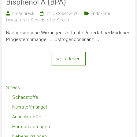
Bisphenol A (BPA)
drnschreck
14. Oktober 2020
Endokrine
Disruptoren
,
Schadstoffe
,
Stress
Nachgewiesene Wirkungen: verfrühte Pubertät bei Mädchen
Progesteronmangel → Östrogendominanz →
weiterlesen
Stress
Schadstoffe
Nährstoffmängel
Antinährstoffe
Hormonstörungen
Nebenwirkungen