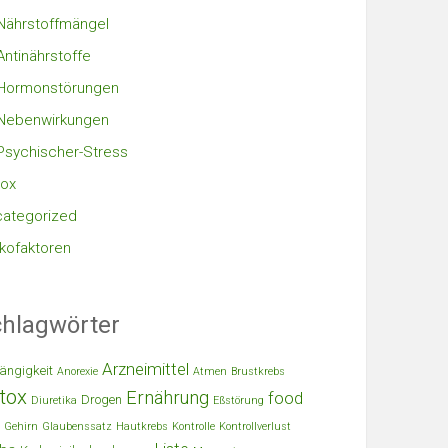
Nährstoffmängel
Antinährstoffe
Hormonstörungen
Nebenwirkungen
Psychischer-Stress
ox
ategorized
ikofaktoren
hlagwörter
Arzneimittel
ängigkeit
Anorexie
Atmen
Brustkrebs
tox
Ernährung
food
Drogen
Diuretika
Eßstörung
Gehirn
Glaubenssatz
Hautkrebs
Kontrolle
Kontrollverlust