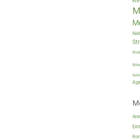
Kre
M
M
Ne
St
Risi
Schw
Such
Agi
M
An
Ein
Ko