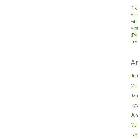
Kre
Art
Fib
Vit
(Pa
Ere
Ar
Jun
Mai
Jan
No
Jun
Mai
Feb