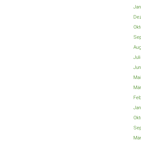
Jan
De
Okt
Se
Aug
Jul
Jun
Mai
Mär
Feb
Jan
Okt
Se
Mär