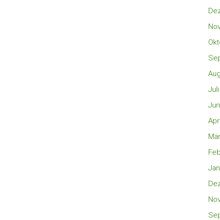
De
No
Okt
Se
Aug
Jul
Jun
Apr
Mär
Feb
Jan
De
No
Se