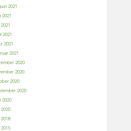
ust 2021
i 2021
 2021
il 2021
z 2021
ruar 2021
zember 2020
vember 2020
ober 2020
ptember 2020
i 2020
 2020
 2018
 2015