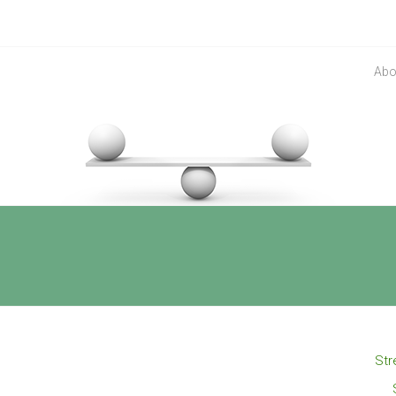
Abo
Str