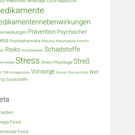
Liste
bs
Krebsrisiko
landscape
Magnesium
edikamente
edikamentennebenwirkungen
Prävention
Psychischer
benwirkungen
ress
Psychopharmaka
Rheuma
Rheumatoide Arthritis
Schadstoffe
Risiko
ken
Risikofaktoren
Stress
Streß
Stress-Physiologie
ermetalle
Vorsorge
Well
t
TNF-Antagonisten
Wasser
Wassermittel
ng
Zusatzstoffe
eta
melden
trags-Feed
mmentar-Feed