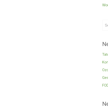
Wor
Ne
Tät
Kon
Oz
Ges
FOD
N