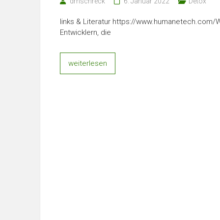
drnschreck
6. Januar 2022
Detox
links & Literatur https://www.humanetech.com/
Entwicklern, die
weiterlesen