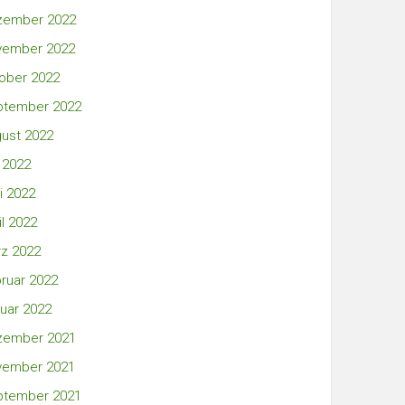
zember 2022
vember 2022
ober 2022
ptember 2022
ust 2022
i 2022
i 2022
il 2022
z 2022
ruar 2022
uar 2022
zember 2021
vember 2021
ptember 2021