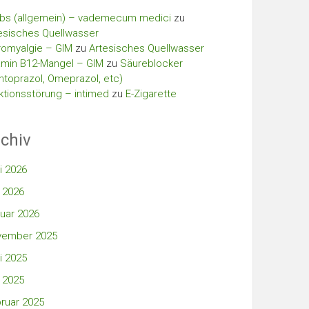
bs (allgemein) – vademecum medici
zu
esisches Quellwasser
romyalgie – GIM
zu
Artesisches Quellwasser
amin B12-Mangel – GIM
zu
Säureblocker
ntoprazol, Omeprazol, etc)
ktionsstörung – intimed
zu
E-Zigarette
chiv
i 2026
 2026
uar 2026
vember 2025
i 2025
 2025
ruar 2025