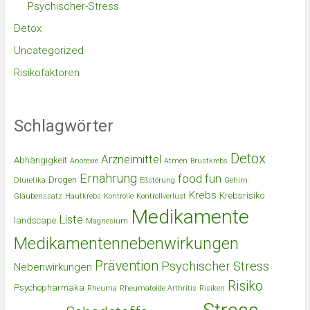
Psychischer-Stress
Detox
Uncategorized
Risikofaktoren
Schlagwörter
Detox
Arzneimittel
Abhängigkeit
Anorexie
Atmen
Brustkrebs
Ernährung
food
fun
Drogen
Diuretika
Eßstörung
Gehirn
Krebs
Krebsrisiko
Glaubenssatz
Hautkrebs
Kontrolle
Kontrollverlust
Medikamente
Liste
landscape
Magnesium
Medikamentennebenwirkungen
Prävention
Psychischer Stress
Nebenwirkungen
Risiko
Psychopharmaka
Rheuma
Rheumatoide Arthritis
Risiken