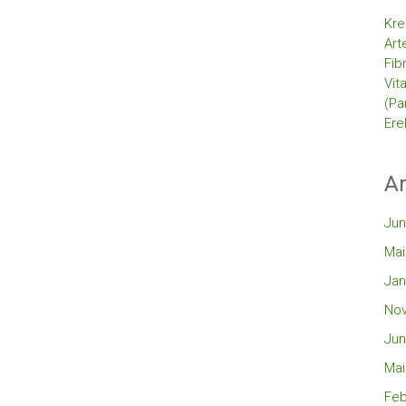
Kre
Art
Fib
Vit
(Pa
Ere
Ar
Jun
Mai
Jan
No
Jun
Mai
Feb