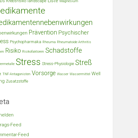
Liste
bs
Krebsrisiko
landscape
Magnesium
edikamente
edikamentennebenwirkungen
Prävention
Psychischer
benwirkungen
ress
Psychopharmaka
Rheuma
Rheumatoide Arthritis
Schadstoffe
Risiko
ken
Risikofaktoren
Stress
Streß
Stress-Physiologie
ermetalle
Vorsorge
Well
t
TNF-Antagonisten
Wasser
Wassermittel
ng
Zusatzstoffe
eta
melden
trags-Feed
mmentar-Feed