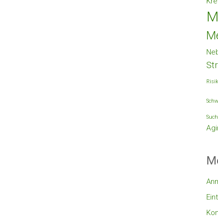
Kre
M
M
Ne
St
Risi
Schw
Such
Agi
M
An
Ein
Ko