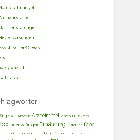
Nährstoffmängel
Antinährstoffe
Hormonstörungen
Nebenwirkungen
Psychischer-Stress
ox
ategorized
ikofaktoren
hlagwörter
Arzneimittel
ängigkeit
Anorexie
Atmen
Brustkrebs
tox
Ernährung
food
Drogen
Diuretika
Eßstörung
Gehirn
Glaubenssatz
Hautkrebs
Kontrolle
Kontrollverlust