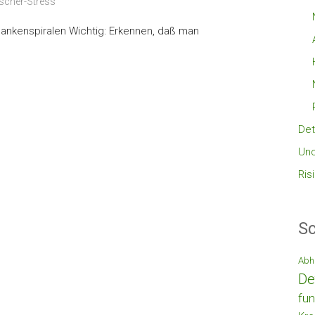
scher-Stress
nkenspiralen Wichtig: Erkennen, daß man
Det
Unc
Ris
Sc
Abh
De
fun