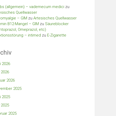
bs (allgemein) – vademecum medici
zu
esisches Quellwasser
romyalgie – GIM
zu
Artesisches Quellwasser
amin B12-Mangel – GIM
zu
Säureblocker
ntoprazol, Omeprazol, etc)
ktionsstörung – intimed
zu
E-Zigarette
chiv
i 2026
 2026
uar 2026
vember 2025
i 2025
 2025
ruar 2025