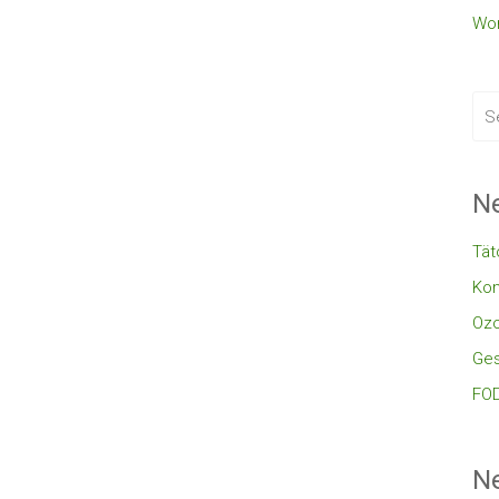
Wor
Ne
Tät
Kon
Oz
Ges
FOD
N