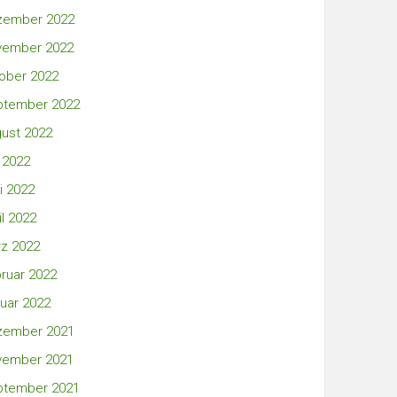
zember 2022
vember 2022
ober 2022
ptember 2022
ust 2022
i 2022
i 2022
il 2022
z 2022
ruar 2022
uar 2022
zember 2021
vember 2021
ptember 2021