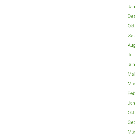
Jan
De
Okt
Se
Aug
Jul
Jun
Mai
Mär
Feb
Jan
Okt
Se
Mär