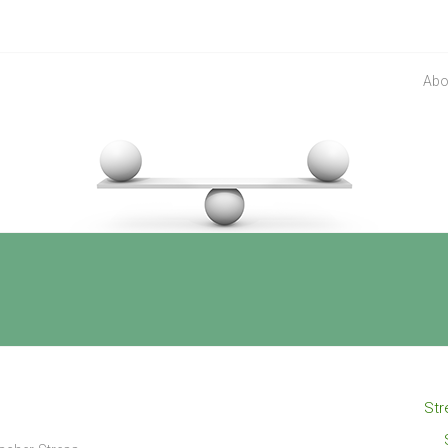
Abo
Str