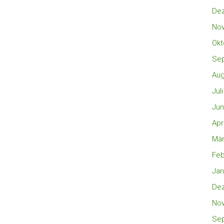
De
No
Okt
Se
Aug
Jul
Jun
Apr
Mär
Feb
Jan
De
No
Se