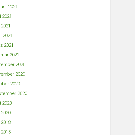
ust 2021
i 2021
 2021
il 2021
z 2021
ruar 2021
zember 2020
vember 2020
ober 2020
ptember 2020
i 2020
 2020
 2018
 2015