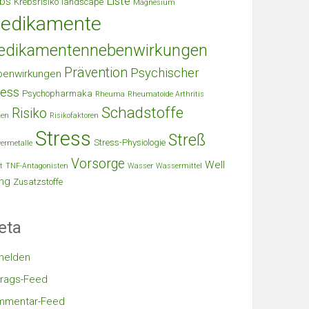
Liste
bs
Krebsrisiko
landscape
Magnesium
edikamente
edikamentennebenwirkungen
Prävention
Psychischer
benwirkungen
ress
Psychopharmaka
Rheuma
Rheumatoide Arthritis
Schadstoffe
Risiko
ken
Risikofaktoren
Stress
Streß
Stress-Physiologie
ermetalle
Vorsorge
Well
t
TNF-Antagonisten
Wasser
Wassermittel
ng
Zusatzstoffe
eta
melden
trags-Feed
mmentar-Feed