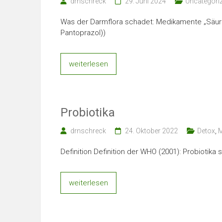
drnschreck
29. Juni 2024
Uncategori
Was der Darmflora schadet: Medikamente „Säu
Pantoprazol))
weiterlesen
Probiotika
drnschreck
24. Oktober 2022
Detox
,
M
Definition Definition der WHO (2001): Probiotik
weiterlesen