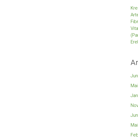
Kre
Art
Fib
Vit
(Pa
Ere
Ar
Jun
Mai
Jan
No
Jun
Mai
Feb