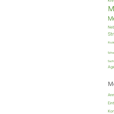
Kre
M
M
Ne
St
Risi
Schw
Such
Agi
M
An
Ein
Ko