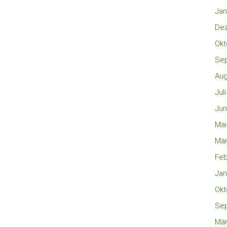
Jan
De
Okt
Se
Aug
Jul
Jun
Mai
Mär
Feb
Jan
Okt
Se
Mär