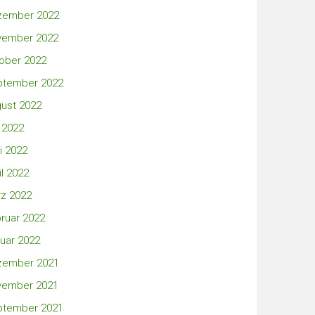
zember 2022
vember 2022
ober 2022
ptember 2022
ust 2022
i 2022
i 2022
il 2022
z 2022
ruar 2022
uar 2022
zember 2021
vember 2021
ptember 2021