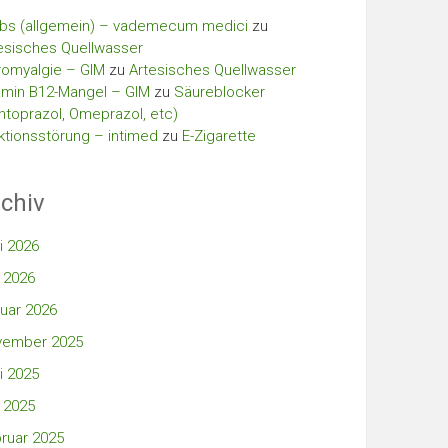
bs (allgemein) – vademecum medici
zu
esisches Quellwasser
romyalgie – GIM
zu
Artesisches Quellwasser
amin B12-Mangel – GIM
zu
Säureblocker
ntoprazol, Omeprazol, etc)
ktionsstörung – intimed
zu
E-Zigarette
chiv
i 2026
 2026
uar 2026
vember 2025
i 2025
 2025
ruar 2025