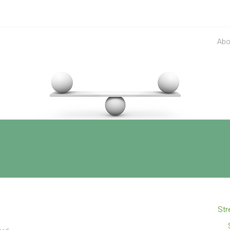
Abo
Str