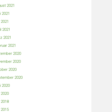
ust 2021
i 2021
 2021
il 2021
z 2021
ruar 2021
zember 2020
vember 2020
ober 2020
ptember 2020
i 2020
 2020
 2018
 2015