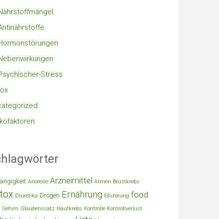
Nährstoffmängel
Antinährstoffe
Hormonstörungen
Nebenwirkungen
Psychischer-Stress
ox
ategorized
ikofaktoren
hlagwörter
Arzneimittel
ängigkeit
Anorexie
Atmen
Brustkrebs
tox
Ernährung
food
Drogen
Diuretika
Eßstörung
Gehirn
Glaubenssatz
Hautkrebs
Kontrolle
Kontrollverlust