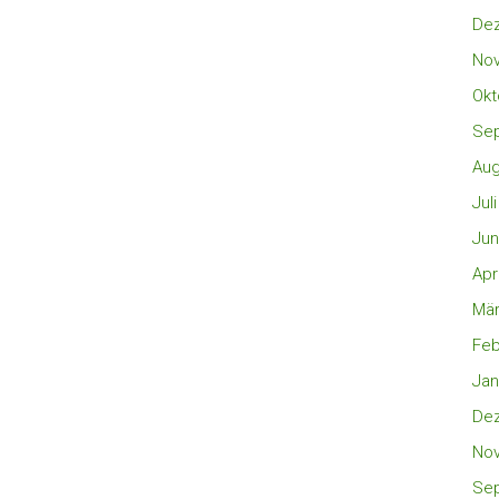
De
No
Okt
Se
Aug
Jul
Jun
Apr
Mär
Feb
Jan
De
No
Se