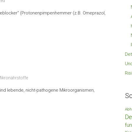
zed
reblocker“ (Protonenpimpenhemmer (z.B. Omeprazol,
Det
Unc
Ris
ikronährstoffe
a sind lebende, nicht-pathogene Mikroorganismen,
Sc
Abh
De
fun