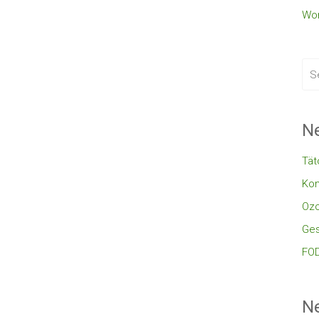
Wor
Ne
Tät
Kon
Oz
Ges
FOD
N