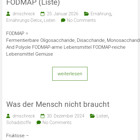
FODMAP (Liste)
drnschreck
25. Januar 2026
Ernährung
,
Ernährungs-Detox
,
Listen
No Comments
FODMAP =
Fermentierbare Oligosaccharide, Disaccharide, Monosacchari
And Polyole FODMAP-arme Lebensmittel FODMAP-reiche
Lebensmittel Gemüse
weiterlesen
Was der Mensch nicht braucht
drnschreck
30. Dezember 2024
Listen
,
Schadstoffe
No Comments
Fruktose –