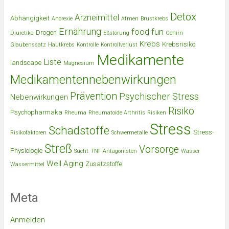
Detox
Arzneimittel
Abhängigkeit
Anorexie
Atmen
Brustkrebs
Ernährung
food
fun
Drogen
Diuretika
Eßstörung
Gehirn
Krebs
Krebsrisiko
Glaubenssatz
Hautkrebs
Kontrolle
Kontrollverlust
Medikamente
Liste
landscape
Magnesium
Medikamentennebenwirkungen
Prävention
Psychischer Stress
Nebenwirkungen
Risiko
Psychopharmaka
Rheuma
Rheumatoide Arthritis
Risiken
Stress
Schadstoffe
Stress-
Risikofaktoren
Schwermetalle
Streß
Vorsorge
Physiologie
Sucht
TNF-Antagonisten
Wasser
Well Aging
Zusatzstoffe
Wassermittel
Meta
Anmelden