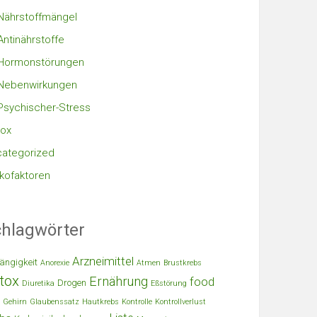
Nährstoffmängel
Antinährstoffe
Hormonstörungen
Nebenwirkungen
Psychischer-Stress
ox
ategorized
ikofaktoren
hlagwörter
Arzneimittel
ängigkeit
Anorexie
Atmen
Brustkrebs
tox
Ernährung
food
Drogen
Diuretika
Eßstörung
Gehirn
Glaubenssatz
Hautkrebs
Kontrolle
Kontrollverlust