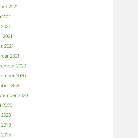
ust 2021
i 2021
 2021
il 2021
z 2021
ruar 2021
zember 2020
vember 2020
ober 2020
ptember 2020
i 2020
 2020
 2018
 2015