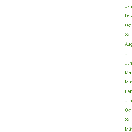
Jan
De
Okt
Se
Aug
Jul
Jun
Mai
Mär
Feb
Jan
Okt
Se
Mär