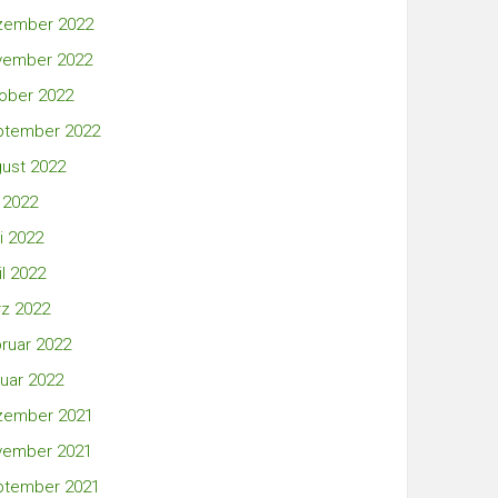
zember 2022
vember 2022
ober 2022
ptember 2022
ust 2022
i 2022
i 2022
il 2022
z 2022
ruar 2022
uar 2022
zember 2021
vember 2021
ptember 2021