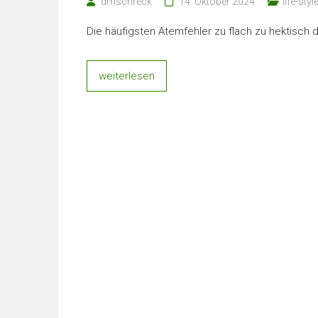
drnschreck
14. Oktober 2024
life-styl
Die häufigsten Atemfehler zu flach zu hektisch
weiterlesen