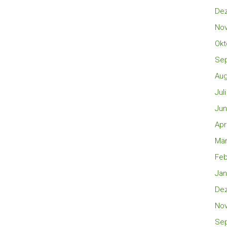
De
No
Okt
Se
Aug
Jul
Jun
Apr
Mär
Feb
Jan
De
No
Se