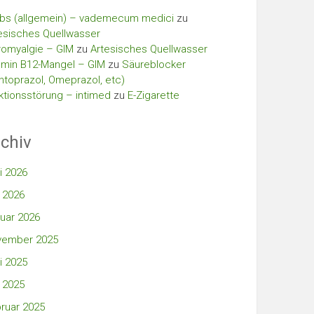
bs (allgemein) – vademecum medici
zu
esisches Quellwasser
romyalgie – GIM
zu
Artesisches Quellwasser
amin B12-Mangel – GIM
zu
Säureblocker
ntoprazol, Omeprazol, etc)
ktionsstörung – intimed
zu
E-Zigarette
chiv
i 2026
 2026
uar 2026
vember 2025
i 2025
 2025
ruar 2025