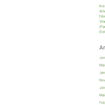
Kre
Art
Fib
Vit
(Pa
Ere
Ar
Jun
Mai
Jan
No
Jun
Mai
Feb