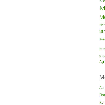
Kre
M
M
Ne
St
Risi
Schw
Such
Agi
M
An
Ein
Ko