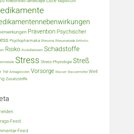
Liste
bs
Krebsrisiko
landscape
Magnesium
edikamente
edikamentennebenwirkungen
Prävention
Psychischer
benwirkungen
ress
Psychopharmaka
Rheuma
Rheumatoide Arthritis
Schadstoffe
Risiko
ken
Risikofaktoren
Stress
Streß
Stress-Physiologie
ermetalle
Vorsorge
Well
t
TNF-Antagonisten
Wasser
Wassermittel
ng
Zusatzstoffe
eta
melden
trags-Feed
mmentar-Feed