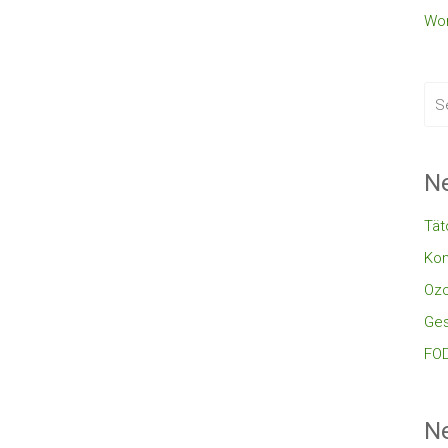
Wor
Ne
Tät
Kon
Oz
Ges
FOD
N