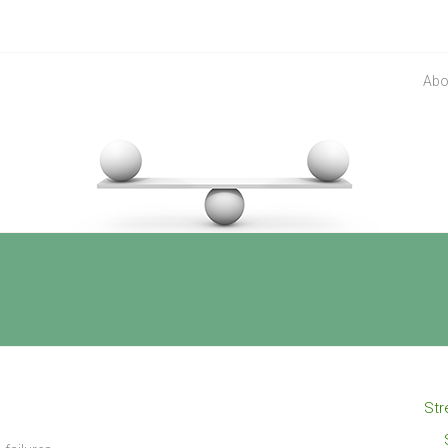
Abo
Str