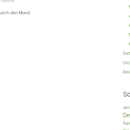
e-failures
 durch den Mund
Det
Unc
Ris
Sc
Abh
De
fun