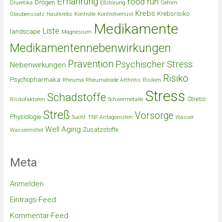
Ernährung
food
fun
Drogen
Diuretika
Eßstörung
Gehirn
Krebs
Krebsrisiko
Glaubenssatz
Hautkrebs
Kontrolle
Kontrollverlust
Medikamente
Liste
landscape
Magnesium
Medikamentennebenwirkungen
Prävention
Psychischer Stress
Nebenwirkungen
Risiko
Psychopharmaka
Rheuma
Rheumatoide Arthritis
Risiken
Stress
Schadstoffe
Stress-
Risikofaktoren
Schwermetalle
Streß
Vorsorge
Physiologie
Sucht
TNF-Antagonisten
Wasser
Well Aging
Zusatzstoffe
Wassermittel
Meta
Anmelden
Eintrags-Feed
Kommentar-Feed