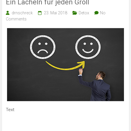
Ein Lächeln für jeden Groll
drnschreck
23. Mai 2018
Detox
No
Comments
Text