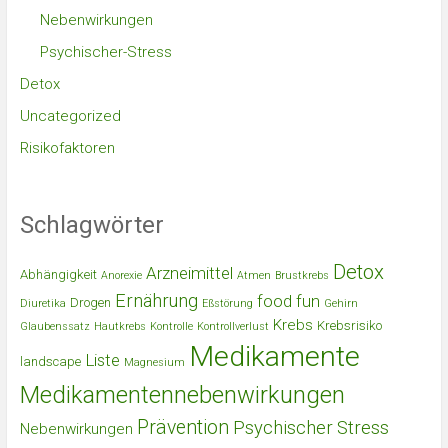
Nebenwirkungen
Psychischer-Stress
Detox
Uncategorized
Risikofaktoren
Schlagwörter
Detox
Arzneimittel
Abhängigkeit
Anorexie
Atmen
Brustkrebs
Ernährung
food
fun
Drogen
Diuretika
Eßstörung
Gehirn
Krebs
Krebsrisiko
Glaubenssatz
Hautkrebs
Kontrolle
Kontrollverlust
Medikamente
Liste
landscape
Magnesium
Medikamentennebenwirkungen
Prävention
Psychischer Stress
Nebenwirkungen