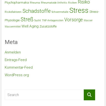
Risiko
Psychopharmaka
Rheuma
Rheumatoide Arthritis
Risiken
Stress
Schadstoffe
Stress-
Risikofaktoren
Schwermetalle
Streß
Vorsorge
Physiologie
Sucht
TNF-Antagonisten
Wasser
Well Aging
Zusatzstoffe
Wassermittel
Meta
Anmelden
Eintrags-Feed
Kommentar-Feed
WordPress.org