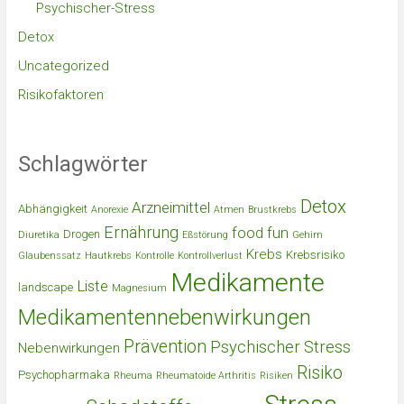
Psychischer-Stress
Detox
Uncategorized
Risikofaktoren
Schlagwörter
Detox
Arzneimittel
Abhängigkeit
Anorexie
Atmen
Brustkrebs
Ernährung
food
fun
Drogen
Diuretika
Eßstörung
Gehirn
Krebs
Krebsrisiko
Glaubenssatz
Hautkrebs
Kontrolle
Kontrollverlust
Medikamente
Liste
landscape
Magnesium
Medikamentennebenwirkungen
Prävention
Psychischer Stress
Nebenwirkungen
Risiko
Psychopharmaka
Rheuma
Rheumatoide Arthritis
Risiken